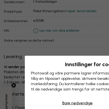
1-3 arbeidsdager
Sendes innen:
Plakat (finnes også som
tapet
,
lerretsbilde
)
Produkttype:
e325681
Artikkelnummer:
info:
Les mer om våre plakater
Andre versjoner av dette motivet:
Levering
Innstillinger for c
Vi sender pakken innen 1-3 dager:
Plakaten din og alt tilbehør er nøye pakket og levert
Photowall og våre partnere lagrer informas
beskyttet i en slitesterk bølgepappboks. Pakken sendes innen
tilby en tilpasset opplevelse, aktivere besøks
1-3 dager, alltid med fri frakt.
markedsføring. Du kontrollerer hvilke cookies
til de nødvendige som trengs for at nettst
Relaterte kategorier
Bare nødvendige
Kart, Flagg Og Steder
Verdenskart
Kart