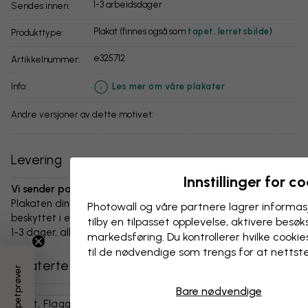
1-3 arbeidsdager
Sendes innen:
Plakat (finnes også som
tapet
,
lerretsbilde
)
Produkttype:
e325712
Artikkelnummer:
info:
Les mer om våre plakater
Andre versjoner av dette motivet:
Levering
Innstillinger for c
Vi sender pakken innen 1-3 dager:
Plakaten din og alt tilbehør er nøye pakket og levert
Photowall og våre partnere lagrer informas
beskyttet i en slitesterk bølgepappboks. Pakken sendes innen
tilby en tilpasset opplevelse, aktivere besøks
1-3 dager, alltid med fri frakt.
markedsføring. Du kontrollerer hvilke cookies
til de nødvendige som trengs for at nettst
Relaterte kategorier
Bare nødvendige
Kart, Flagg Og Steder
Verdenskart
Kart