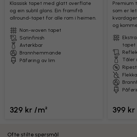
Klassisk tapet med glatt overflate
Premium t
og ein subtil glans. Ein framifrå
som er let
allround-tapet for alle rom i heimen.
kvardagen.
og kommers
Non-woven tapet
Ekstra
Satinfinish
tapet
Avtørkbar
Reflek
Brannhemmande
Tåler
Påføring av lim
Ripes
Flekk
Bran
Påføri
329 kr /m²
399 kr
Ofte stilte spørsmål