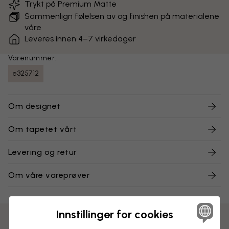
Trykt på Premium Matte
Sammenlign følelsen av og finishen på materialene
våre
Leveres innen 4–7 virkedager
Varenummer:
e325712
Om designet
Om tapetet vårt
Levering og retur
Om våre vareprøver
Innstillinger for cookies