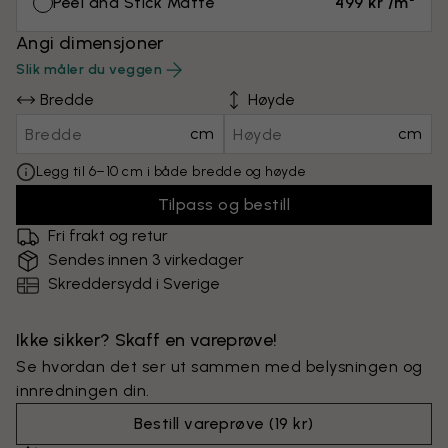
Peel and Stick Matte
499 kr /m²
Angi dimensjoner
Slik måler du veggen
Bredde
Høyde
cm
cm
Legg til 6–10 cm i både bredde og høyde
Tilpass og bestill
Fri frakt og retur
Sendes innen 3 virkedager
Skreddersydd i Sverige
Ikke sikker? Skaff en vareprøve!
Se hvordan det ser ut sammen med belysningen og
innredningen din.
Bestill vareprøve
(
19 kr
)