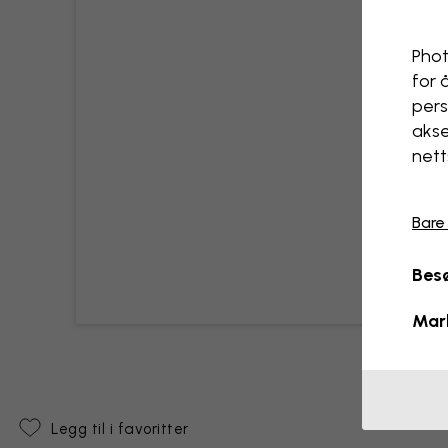
Phot
for 
pers
akse
nett
Bare
Besø
Mar
Legg til i favoritter