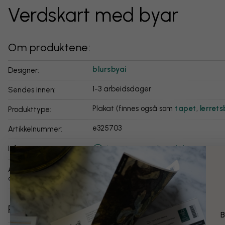
Verdskart med byar
Om produktene:
blursbyai
Designer:
1-3 arbeidsdager
Sendes innen:
Plakat (finnes også som
tapet
,
lerrets
Produkttype:
e325703
Artikkelnummer:
Les mer om våre plakater
info:
Andre versjoner av
dette motivet:
Relaterte kategorier
B