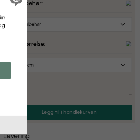
Velg tilbehør:
din
Ingen tilbehør
 og
Velg størrelse:
70x50 cm
Pris:
...
Legg til i handlekurven
Levering