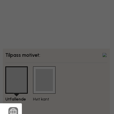
Tilpass motivet:
Utfallende
Hvit kant