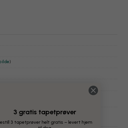
bilde
)
3 gratis tapetprøver
estill 3 tapetprøver helt gratis – levert hjem
til deg.