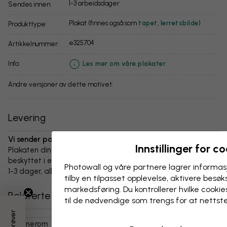
1-3 arbeidsdager
Sendes innen:
Plakat (finnes også som
tapet
,
lerretsbilde
)
Produkttype:
e325704
Artikkelnummer:
info:
Les mer om våre plakater
Andre versjoner av dette motivet:
Levering
Vi sender pakken innen 1-3 dager:
Innstillinger for c
Plakaten din og alt tilbehør er nøye pakket og levert
beskyttet i en slitesterk bølgepappboks. Pakken sendes innen
Photowall og våre partnere lagrer informas
1-3 dager, alltid med fri frakt.
tilby en tilpasset opplevelse, aktivere besøks
markedsføring. Du kontrollerer hvilke cookies
Relaterte kategorier
til de nødvendige som trengs for at nettst
Barnerom
Kart, Flagg Og Steder
Verdenskart