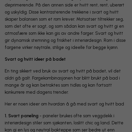
deprimerende. På den annen side er hvitt rent, rent, uberørt
og uskyldig. Disse kontrasterende trekkene i svart og hvitt
skaper balansen som et rom krever. Motsatser tiltrekker seg,
som det ofte er sagt, og som sådan kan svart og hvitt gi en
atmosfære som ikke kan gis av andre farger. Svart og hvitt
gir dynamisk stemning og friskhet i interiørdesign. Rom i disse
fargene virker nøytrale, stilige og ideelle for begge kjønn.
Svart og hvitt ideer på badet
En ting sikkert ved bruk av svart og hvitt på badet, vil det
aldri gå galt. Fargekombinasjonen har blitt brukt på bad i
mange år og kan betraktes som tidløs og kan fortsatt
konkurrere med dagens trender.
Her er noen ideer om hvordan å gå med svart og hvitt bad
1. Svart paneling
- paneler brukes ofte som veggdekk i
interiørdesign stiler som sjøkanten, loslitt chic og land. Dette
kan gi en lys og nøytral bakteppe som ser bedre ut enn