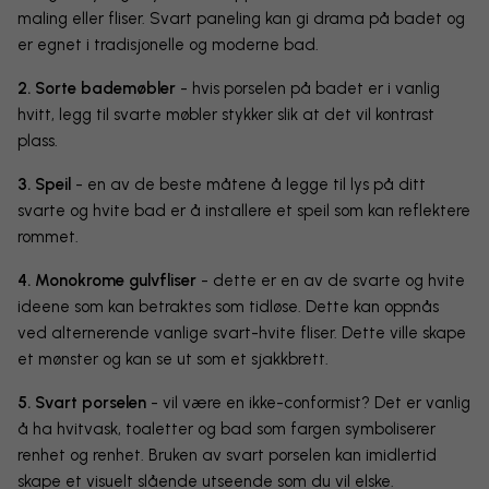
maling eller fliser. Svart paneling kan gi drama på badet og
er egnet i tradisjonelle og moderne bad.
2. Sorte bademøbler
- hvis porselen på badet er i vanlig
hvitt, legg til svarte møbler stykker slik at det vil kontrast
plass.
3.
Speil
- en av de beste måtene å legge til lys på ditt
svarte og hvite bad er å installere et speil som kan reflektere
rommet.
4. Monokrome gulvfliser
- dette er en av de svarte og hvite
ideene som kan betraktes som tidløse. Dette kan oppnås
ved alternerende vanlige svart-hvite fliser. Dette ville skape
et mønster og kan se ut som et sjakkbrett.
5. Svart porselen
- vil være en ikke-conformist? Det er vanlig
å ha hvitvask, toaletter og bad som fargen symboliserer
renhet og renhet. Bruken av svart porselen kan imidlertid
skape et visuelt slående utseende som du vil elske.