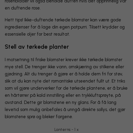
rosenblader vil også beholde duften hvis det opprinnelig var
en duftende rose.
Hett tips! Ikke-duftende tørkede blomster kan være gode
ingredienser for å lage din egen potpurri. Tilsett krydder og
essensielle oljer for best resultat.
Stell av tørkede planter
I motsetning til friske blomster krever ikke tørkede blomster
mye stell. De trenger ikke vann, omskjæring av stilkene eller
gjødning. Alt du trenger å gjøre er å holde dem fri for støv,
slik at du kan nyte det romantiske utseendet fullt ut. Et triks
som vil gjøre underverker for de tørkede plantene, er å bruke
en hårtørrer på kald innstilling eller en trykkluftsprøyte, på
avstand. Dette gir blomstene en ny glans. For å få lang
levetid som mulig anbefales å unngå direkte sollys, det gjør
blomstene sprø og bleker fargene.
Lanterns - 1 x