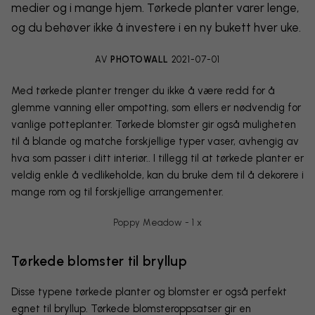
medier og i mange hjem. Tørkede planter varer lenge,
og du behøver ikke å investere i en ny bukett hver uke.
AV
PHOTOWALL
2021-07-01
Med tørkede planter trenger du ikke å være redd for å
glemme vanning eller ompotting, som ellers er nødvendig for
vanlige potteplanter. Tørkede blomster gir også muligheten
til å blande og matche forskjellige typer vaser, avhengig av
hva som passer i ditt interiør.. I tillegg til at tørkede planter er
veldig enkle å vedlikeholde, kan du bruke dem til å dekorere i
mange rom og til forskjellige arrangementer.
Poppy Meadow - 1 x
Tørkede blomster til bryllup
Disse typene tørkede planter og blomster er også perfekt
egnet til bryllup. Tørkede blomsteroppsatser gir en