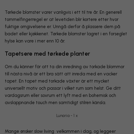
Tørkede blomster varer vanligvis i ett til tre år. En generell
tommelfingerregel er at levetiden blir kortere etter hvor
fuktige omgivelsene er. Unngå derfor å plassere dem på
badet eller kjøkkenet. Tørkede blomster lagret i en forseglet
hylse kan vare i mer enn 10 år.
Tapetsere med tørkede planter
Om du känner för att ta din inredning av torkade blommor
till nästa nivå är ett bra sätt att inreda med en vacker
tapet. En tapet med torkade växter är ett mycket
universellt motiv och passar i vilket rum som helst. Ge ditt
vardagsrum eller sovrum ett lyft med en bohemisk och
avslappnande touch men samtidigt stilren känsla.
Lunaria - 1 x
Mange ønsker slow living velkommen i dag, og leggeer