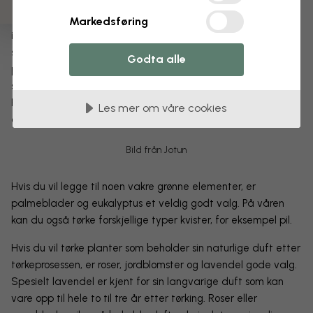
Å dekorere med tørkede planter er som å ta litt av naturen
Markedsføring
inn i hjemmet. Derfor er det bra å se hvilke typer blomster
som passer for en bestemt sesong. Generelt er hortensiaer,
Godta alle
protea, banksia, craspedia og crocosmia veldig vakre, det
samme er gress, aks og frøkapsler som valmuer og lotus.
Pampasgress er en bestselger og passer perfekt i alt fra stue
Les mer om våre cookies
og kjøkken til kontor og terrasse.
Bild från Jotun
Hvis du vil legge til noen vakre grønne elementer, er
palmeblader og eukalyptus et veldig godt valg. På våren
kan du også tørke forskjellige typer kvister, for eksempel pil.
Hvis du vil tørke planter som beholder sin naturlige duft etter
tørkeprosessen, er roser, jordblomster og lavendel gode valg.
Spesielt lavendel er kjent for sin langvarige duft som kan
vare opp til hele to til tre år etter tørking. Roser eller