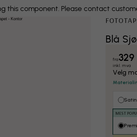
 this component. Please contact customer 
FOTOTAP
Blå Sjø
329
fra
inkl. mva
Velg ma
Materiali
Satin
MEST POP
Prem