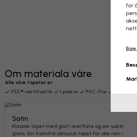
for 
pers
akse
nett
Bare
Besø
Om materiala våre
Mar
Alle våre tapeter er:
FSC®-sertifiserte
Lysekte
PVC-frie
Levert i 
Satin
Klassisk tapet med glatt overflate og ein subtil
glans. Ein framifrå allround-tapet for alle rom i