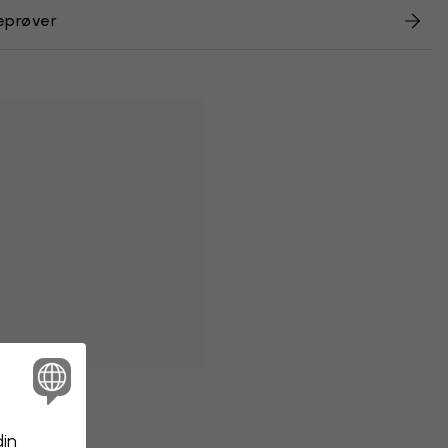
eprøver
din