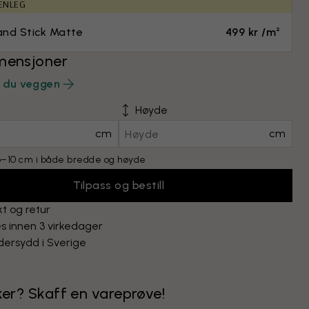
ENLEG
and Stick Matte
499 kr /m²
mensjoner
r du veggen
Høyde
cm
cm
 6–10 cm i både bredde og høyde
Tilpass og bestill
kt og retur
s innen 3 virkedager
ersydd i Sverige
kker? Skaff en vareprøve!