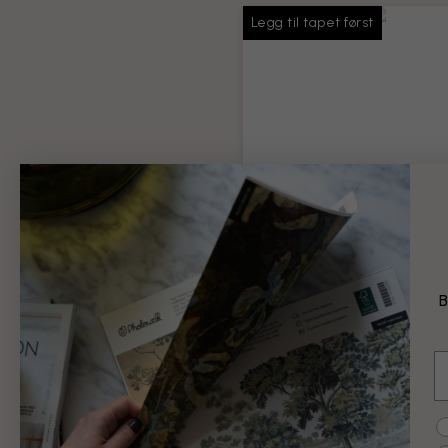
Legg til tapet først
Tapetlim
Nok lim til hele bestillingen
Produktinformasjon
B
99 kr
E
Legg til
C