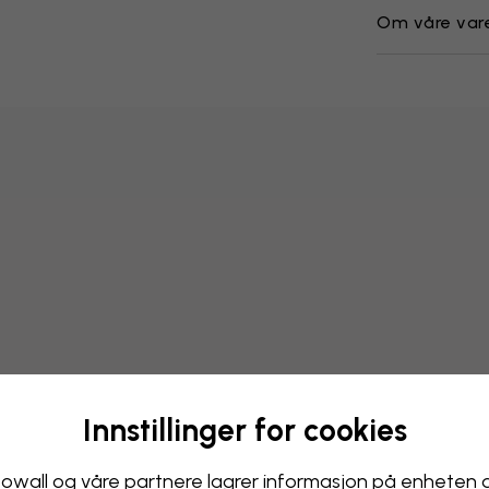
Om våre var
Innstillinger for cookies
Endre tapetet ditt
owall og våre partnere lagrer informasjon på enheten 