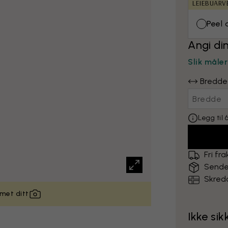
LEIEBUARV
Peel 
Angi di
Slik måle
Bredde
Legg til
Fri fra
Sende
Skredd
met ditt
Ikke si