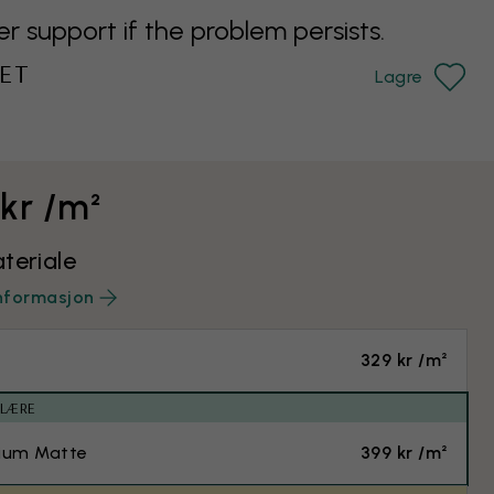
support if the problem persists.
ET
Lagre
 kr /m²
teriale
nformasjon
329 kr /m²
ULÆRE
ium Matte
399 kr /m²