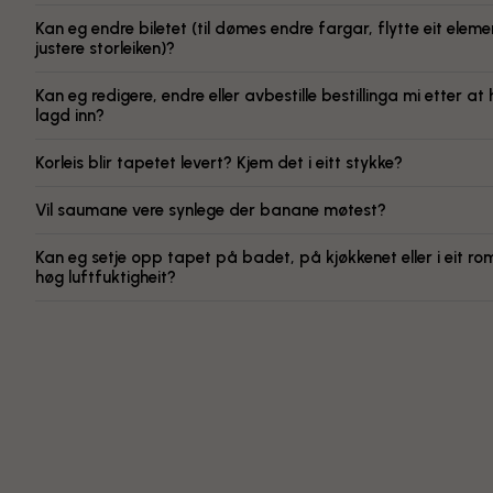
Kan eg endre biletet (til dømes endre fargar, flytte eit elemen
justere storleiken)?
Kan eg redigere, endre eller avbestille bestillinga mi etter at 
lagd inn?
Korleis blir tapetet levert? Kjem det i eitt stykke?
Vil saumane vere synlege der banane møtest?
Kan eg setje opp tapet på badet, på kjøkkenet eller i eit r
høg luftfuktigheit?