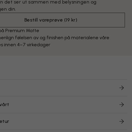
n det ser ut sammen med belysningen og
en din.
Bestill vareprøve
(
19 kr
)
 på Premium Matte
lign følelsen av og finishen på materialene våre
s innen 4–7 virkedager
vårt
etur