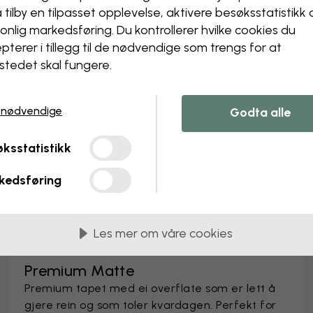
å tilby en tilpasset opplevelse, aktivere besøks­statistikk
Designteamet vårt kan juster
onlig markedsføring. Du kontrollerer hvilke cookies du
Endre størrelse eller farge
Legg til eller fjern et obje
pterer i tillegg til de nødvendige som trengs for at
Personaliser en detalj
stedet skal fungere.
Lag ditt eget tapet fra et 
Be om endringer
 nødvendige
Godta alle
ksstatistikk
kedsføring
lengder på 45 cm
Les mer om våre cookies
MEST POPULÆRE
Premium Matte
Premium tapet med ei overflate som er lett å
gjere rein og som toler kvardagen. Perfekt for