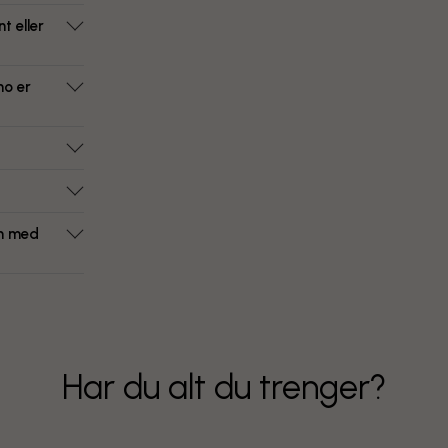
t eller
ho er
om med
Har du alt du trenger?