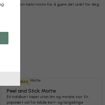
 og
e hvilket som helst motiv for å gjøre det unikt for deg.
r
kt
bilde
LEIEBUARVENLEG
Peel and Stick Matte
Eit haldbart tapet utan lim og mindre styr. Eit
populært val for både kort- og langsiktige