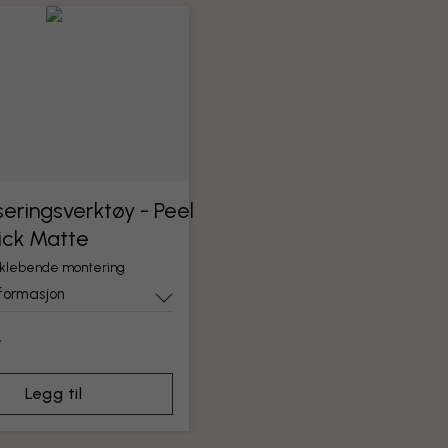
eringsverktøy - Peel
ick Matte
vklebende montering
formasjon
r
Legg til