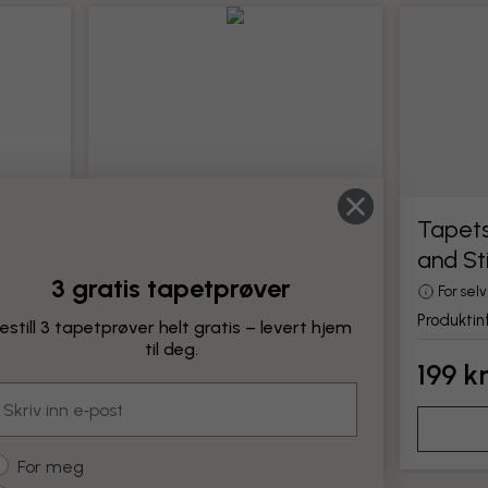
Tapetseringsverktøy
Tapets
and St
Alle verktøy for montering av tapet
3 gratis tapetprøver
Produktinformasjon
For sel
Produktin
estill 3 tapetprøver helt gratis – levert hjem
til deg.
199 kr
199 k
mail
Legg til
ustomer type
For meg