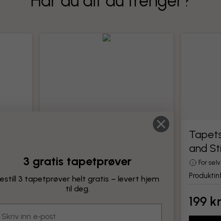
Har du alt du trenger?
Tapetseringsverktøy
Tapets
and St
Alle verktøy for montering av tapet
3 gratis tapetprøver
Produktinformasjon
For sel
Produktin
estill 3 tapetprøver helt gratis – levert hjem
til deg.
199 kr
199 k
mail