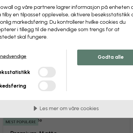
owall og våre partnere lagrer informasjon på enheten 
å tilby en tilpasset opplevelse, aktivere besøks­statistikk
Endre tapetet ditt
onlig markedsføring. Du kontrollerer hvilke cookies du
Designteamet vårt kan juster
pterer i tillegg til de nødvendige som trengs for at
Endre størrelse eller farge
stedet skal fungere.
Legg til eller fjern et obje
Personaliser en detalj
Lag ditt eget tapet fra et 
 nødvendige
Godta alle
Be om endringer
ksstatistikk
kedsføring
lengder på 45 cm
Les mer om våre cookies
MEST POPULÆRE