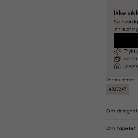
Ikke si
Se hvorda
innredning
Trykt
Sammen
Levere
Varenummer:
e325247
Om designet
Om tapetet 