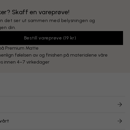
kker? Skaff en vareprøve!
n det ser ut sammen med belysningen og
en din.
Bestill vareprøve
(
19 kr
)
 på Premium Matte
lign følelsen av og finishen på materialene våre
s innen 4–7 virkedager
vårt