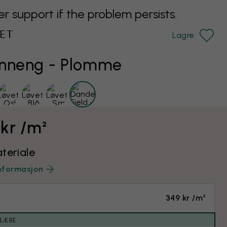
support if the problem persists.
ET
Lagre
anneng - Plomme
 kr /m²
teriale
nformasjon
349 kr /m²
ULÆRE