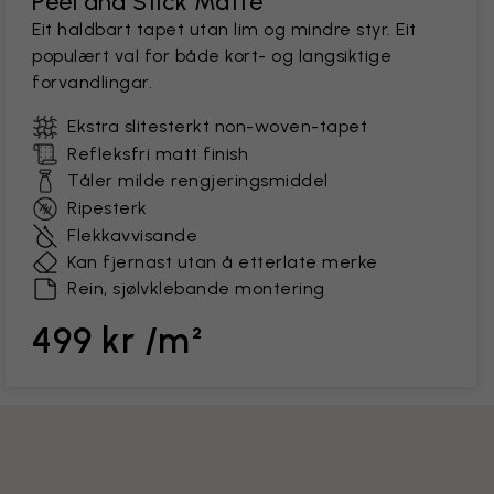
Peel and Stick Matte
Eit haldbart tapet utan lim og mindre styr. Eit
populært val for både kort- og langsiktige
forvandlingar.
Ekstra slitesterkt non-woven-tapet
Refleksfri matt finish
Tåler milde rengjeringsmiddel
Ripesterk
Flekkavvisande
Kan fjernast utan å etterlate merke
Rein, sjølvklebande montering
499 kr /m²