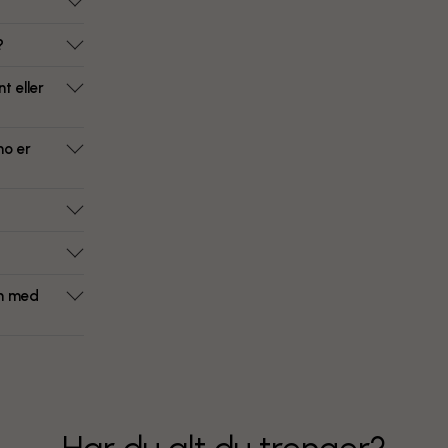
?
t eller
ho er
om med