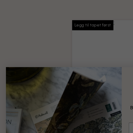
Legg til tapet først
Tapetlim
Nok lim til hele bestillingen
Produktinformasjon
B
99 kr
E