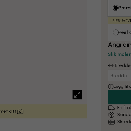
Prem
LEIEBUARV
Peel 
Angi di
Slik måle
Bredde
Legg til
Fri fra
met ditt
Sende
Skredd