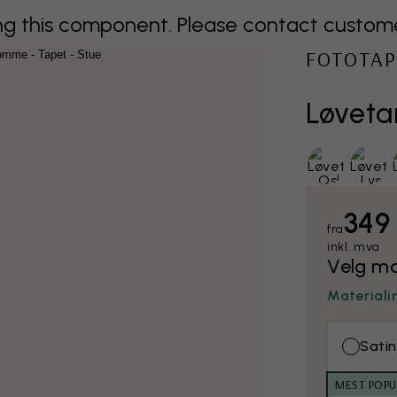
 this component. Please contact customer 
FOTOTAP
Løvet
349
fra
inkl. mva
Velg ma
Materiali
Satin
MEST POP