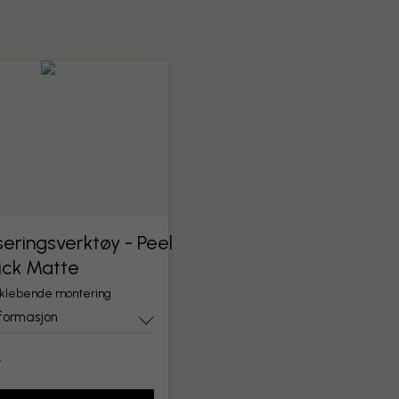
eringsverktøy - Peel
ick Matte
vklebende montering
formasjon
r