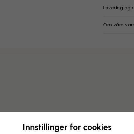
Levering og r
Om våre var
Innstillinger for cookies