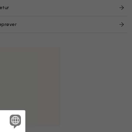
etur
eprøver