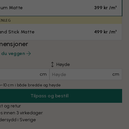
ium Matte
399 kr /m²
ENLEG
and Stick Matte
499 kr /m²
mensjoner
r du veggen
Høyde
cm
cm
 6–10 cm i både bredde og høyde
Tilpass og bestill
kt og retur
s innen 3 virkedager
ersydd i Sverige