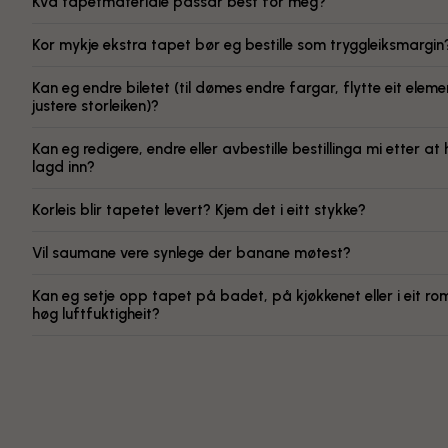
Kva tapetmateriale passar best for meg?
Kor mykje ekstra tapet bør eg bestille som tryggleiksmargin
Kan eg endre biletet (til dømes endre fargar, flytte eit elemen
justere storleiken)?
Kan eg redigere, endre eller avbestille bestillinga mi etter at 
lagd inn?
Korleis blir tapetet levert? Kjem det i eitt stykke?
Vil saumane vere synlege der banane møtest?
Kan eg setje opp tapet på badet, på kjøkkenet eller i eit r
høg luftfuktigheit?