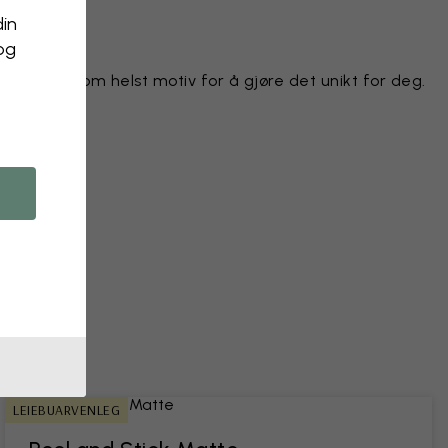
din
 og
e hvilket som helst motiv for å gjøre det unikt for deg.
r
kt
bilde
LEIEBUARVENLEG