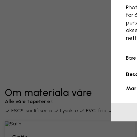
Phot
for 
pers
akse
nett
Bare
Besø
Mar
Om materiala våre
Alle våre tapeter er:
FSC®-sertifiserte
Lysekte
PVC-frie
Levert i 