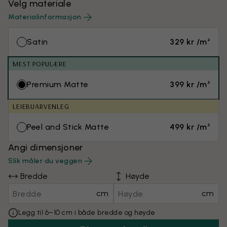
Velg materiale
Materialinformasjon
Satin
329 kr /m²
MEST POPULÆRE
Premium Matte
399 kr /m²
LEIEBUARVENLEG
Peel and Stick Matte
499 kr /m²
Angi dimensjoner
Slik måler du veggen
Bredde
Høyde
cm
cm
Legg til 6–10 cm i både bredde og høyde