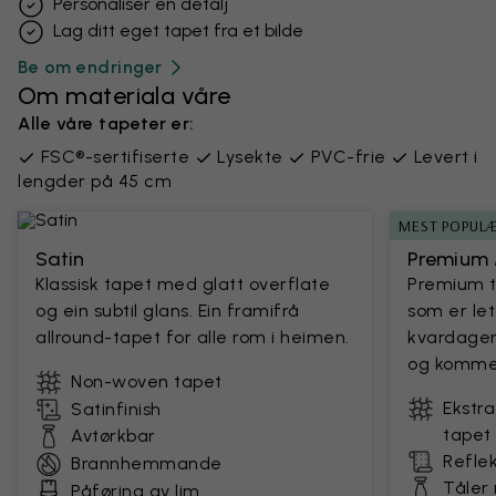
Personaliser en detalj
Lag ditt eget tapet fra et bilde
Be om endringer
Om materiala våre
Alle våre tapeter er:
FSC®-sertifiserte
Lysekte
PVC-frie
Levert i
lengder på 45 cm
MEST POPUL
Satin
Premium 
Klassisk tapet med glatt overflate
Premium t
og ein subtil glans. Ein framifrå
som er let
allround-tapet for alle rom i heimen.
kvardagen.
og kommers
Non-woven tapet
Ekstra
Satinfinish
tapet
Avtørkbar
Reflek
Brannhemmande
Tåler
Påføring av lim