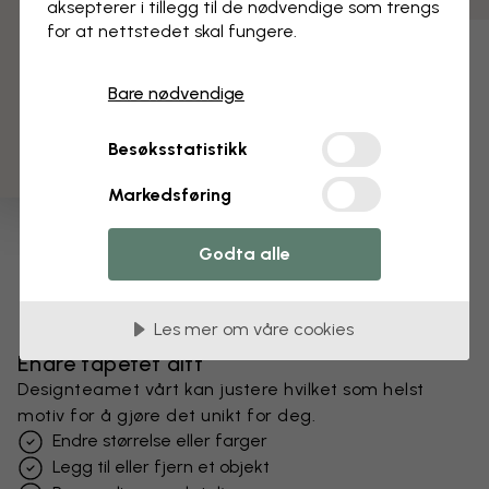
aksepterer i tillegg til de nødvendige som trengs
for at nettstedet skal fungere.
3 gratis tapetprøver
Bare nødvendige
Besøksstatistikk
Markedsføring
Godta alle
Les mer om våre cookies
Endre tapetet ditt
Designteamet vårt kan justere hvilket som helst
motiv for å gjøre det unikt for deg.
Endre størrelse eller farger
Legg til eller fjern et objekt