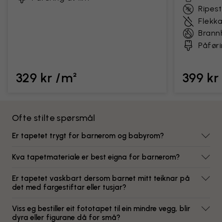
Ripes
Flekk
Bran
Påføri
329 kr /m²
399 kr
Ofte stilte spørsmål
Er tapetet trygt for barnerom og babyrom?
Kva tapetmateriale er best eigna for barnerom?
Er tapetet vaskbart dersom barnet mitt teiknar på
det med fargestiftar eller tusjar?
Viss eg bestiller eit fototapet til ein mindre vegg, blir
dyra eller figurane då for små?