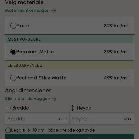
Velg materiale
Materialinformasjon
Satin
329 kr /m²
MEST POPULÆRE
Premium Matte
399 kr /m²
LEIEBUARVENLEG
Peel and Stick Matte
499 kr /m²
Angi dimensjoner
Slik måler du veggen
Bredde
Høyde
cm
cm
Legg til 6–10 cm i både bredde og høyde