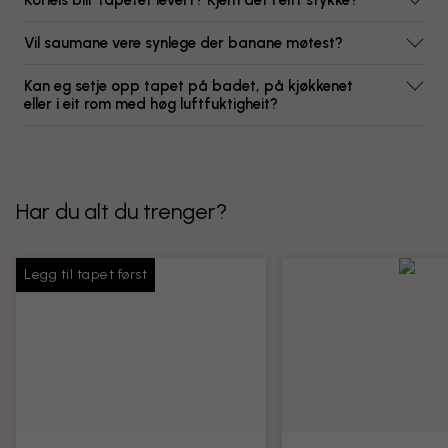
Korleis blir tapetet levert? Kjem det i eitt stykke?
Vil saumane vere synlege der banane møtest?
Kan eg setje opp tapet på badet, på kjøkkenet
eller i eit rom med høg luftfuktigheit?
Har du alt du trenger?
Legg til tapet først