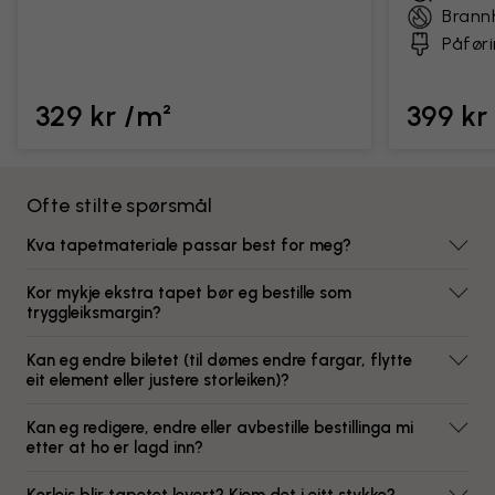
Bran
Påføri
329 kr /m²
399 kr
Ofte stilte spørsmål
Kva tapetmateriale passar best for meg?
Kor mykje ekstra tapet bør eg bestille som
tryggleiksmargin?
Kan eg endre biletet (til dømes endre fargar, flytte
eit element eller justere storleiken)?
Kan eg redigere, endre eller avbestille bestillinga mi
etter at ho er lagd inn?