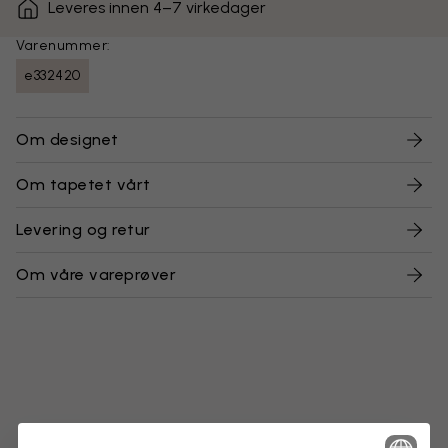
Leveres innen 4–7 virkedager
Varenummer:
e332420
Om designet
Om tapetet vårt
Levering og retur
Om våre vareprøver