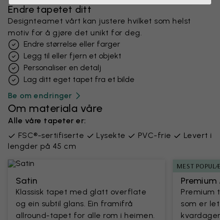
Endre tapetet ditt
Designteamet vårt kan justere hvilket som helst
motiv for å gjøre det unikt for deg.
Endre størrelse eller farger
Legg til eller fjern et objekt
Personaliser en detalj
Lag ditt eget tapet fra et bilde
Be om endringer
Om materiala våre
Alle våre tapeter er:
FSC®-sertifiserte
Lysekte
PVC-frie
Levert i
lengder på 45 cm
MEST POPUL
Satin
Premium 
Klassisk tapet med glatt overflate
Premium t
og ein subtil glans. Ein framifrå
som er let
allround-tapet for alle rom i heimen.
kvardagen.