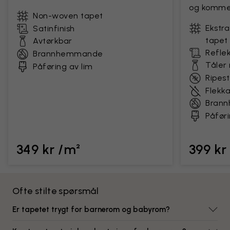
og kommers
Non-woven tapet
Ekstra
Satinfinish
tapet
Avtørkbar
Reflek
Brannhemmande
Tåler
Påføring av lim
Ripes
Flekk
Bran
Påføri
349 kr /m²
399 kr
Ofte stilte spørsmål
Er tapetet trygt for barnerom og babyrom?