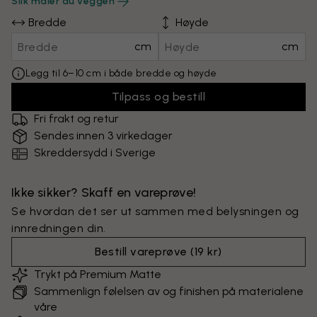
Slik måler du veggen
Bredde
Høyde
cm
cm
Legg til 6–10 cm i både bredde og høyde
Tilpass og bestill
Fri frakt og retur
Sendes innen 3 virkedager
Skreddersydd i Sverige
Ikke sikker? Skaff en vareprøve!
Se hvordan det ser ut sammen med belysningen og
innredningen din.
Bestill vareprøve
(
19 kr
)
Trykt på Premium Matte
Sammenlign følelsen av og finishen på materialene
våre