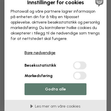
Innstillinger for cookies
3 gratis tapetprøver
Photowall og våre partnere lagrer informasjon
på enheten din for å tilby en tilpasset
Bestill 3 tapetprøver helt gratis – levert hjem
opplevelse, aktivere besøks­statistikk og personlig
til deg.
markedsføring. Du kontrollerer hvilke cookies du
aksepterer i tillegg til de nødvendige som trengs
Email
for at nettstedet skal fungere.
Customer type
Bare nødvendige
For meg
Til et bedriftsprosjekt
Besøksstatistikk
Få koden
Markedsføring
Godta alle
Nei takk
Les mer om våre cookies