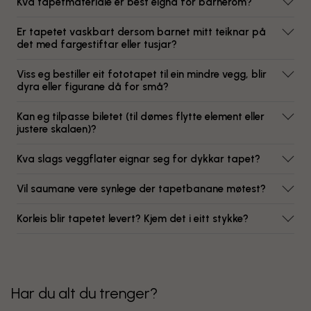
Kva tapetmateriale er best eigna for barnerom?
Er tapetet vaskbart dersom barnet mitt teiknar på
det med fargestiftar eller tusjar?
Viss eg bestiller eit fototapet til ein mindre vegg, blir
dyra eller figurane då for små?
Kan eg tilpasse biletet (til dømes flytte element eller
justere skalaen)?
Kva slags veggflater eignar seg for dykkar tapet?
Vil saumane vere synlege der tapetbanane møtest?
Korleis blir tapetet levert? Kjem det i eitt stykke?
Har du alt du trenger?