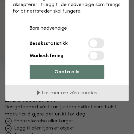
aksepterer i tillegg til de nødvendige som trengs
for at nettstedet skal fungere.
3 gratis tapetprøver
Bare nødvendige
Besøksstatistikk
Markedsføring
Godta alle
Les mer om våre cookies
Endre tapetet ditt
Designteamet vårt kan justere hvilket som helst
motiv for å gjøre det unikt for deg.
Endre størrelse eller farger
Legg til eller fjern et objekt