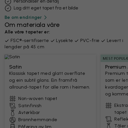
Personaliser en detalj
Lag ditt eget tapet fra et bilde
Be om endringer
Om materiala våre
Alle våre tapeter er:
FSC®-sertifiserte
Lysekte
PVC-frie
Levert i
lengder på 45 cm
MEST POPUL
Satin
Premium 
Klassisk tapet med glatt overflate
Premium t
og ein subtil glans. Ein framifrå
som er let
allround-tapet for alle rom i heimen.
kvardagen.
og kommers
Non-woven tapet
Ekstra
Satinfinish
tapet
Avtørkbar
Reflek
Brannhemmande
Tåler
Påføring av lim