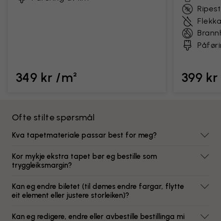
Ripes
Flekk
Bran
Påføri
349 kr /m²
399 kr
Ofte stilte spørsmål
Kva tapetmateriale passar best for meg?
Kor mykje ekstra tapet bør eg bestille som
tryggleiksmargin?
Kan eg endre biletet (til dømes endre fargar, flytte
eit element eller justere storleiken)?
Kan eg redigere, endre eller avbestille bestillinga mi