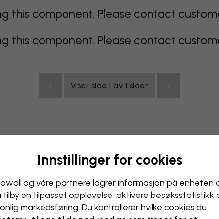
 this component. Please contact customer 
 this component. Please contact customer 
Viser side 1 av 1 sider
Innstillinger for cookies
lticolor
oransje
rosa
lilla
rød
turkis
hvit
gul
B
ak
owall og våre partnere lagrer informasjon på enheten 
å tilby en tilpasset opplevelse, aktivere besøks­statistikk
onlig markedsføring. Du kontrollerer hvilke cookies du