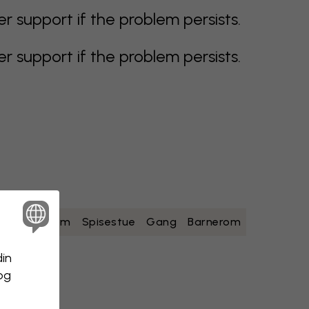
support if the problem persists.
support if the problem persists.
ad
Soverom
Spisestue
Gang
Barnerom
din
 og