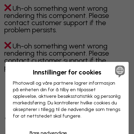
Uh-oh something went wrong
rendering this component. Please
contact customer support if the
problem persists.
Uh-oh something went wrong
rendering this component. Please
contact customer support if the
problem persists.
Innstillinger for cookies
Photowall og våre partnere lagrer informasjon
på enheten din for å tilby en tilpasset
Viser side 1 av 1 sider
opplevelse, aktivere besøks­statistikk og personlig
markedsføring. Du kontrollerer hvilke cookies du
aksepterer i tillegg til de nødvendige som trengs
for at nettstedet skal fungere.
Oppdag fleire kategoriar
Bare nødvendige
beige
svart
svart hvit
blå
brun
grønn
grå