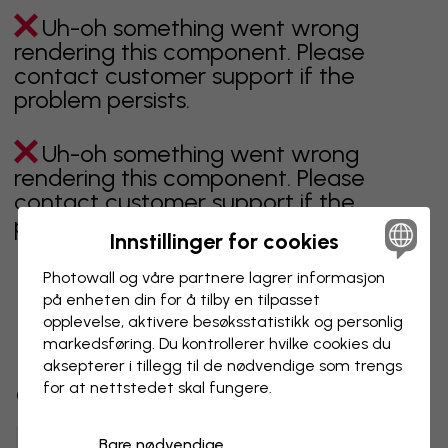
Uh-oh something went wrong
rendering this component. Please
contact customer support if the
problem persists.
Uh-oh something went wrong
rendering this component. Please
contact customer support if the
problem persists.
Innstillinger for cookies
Photowall og våre partnere lagrer informasjon
på enheten din for å tilby en tilpasset
Viser side 1 av 45 sider
opplevelse, aktivere besøks­statistikk og personlig
markedsføring. Du kontrollerer hvilke cookies du
aksepterer i tillegg til de nødvendige som trengs
for at nettstedet skal fungere.
Oppdag fleire kategoriar
Bare nødvendige
beige
svart
svart hvit
blå
brun
grønn
grå