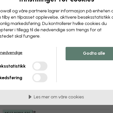
owall og våre partnere lagrer informasjon på enheten 
å tilby en tilpasset opplevelse, aktivere besøks­statistikk
Endre tapetet ditt
onlig markedsføring. Du kontrollerer hvilke cookies du
pterer i tillegg til de nødvendige som trengs for at
Designteamet vårt kan juster
stedet skal fungere.
Endre størrelse eller farge
Legg til eller fjern et obje
Personaliser en detalj
 nødvendige
Godta alle
Lag ditt eget tapet fra et 
Be om endringer
ksstatistikk
kedsføring
Les mer om våre cookies
lengder på 45 cm