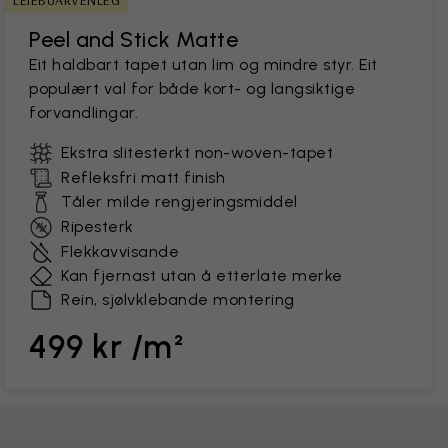
LEIEBUARVENLEG
Peel and Stick Matte
Eit haldbart tapet utan lim og mindre styr. Eit
populært val for både kort- og langsiktige
forvandlingar.
Ekstra slitesterkt non-woven-tapet
Refleksfri matt finish
Tåler milde rengjeringsmiddel
Ripesterk
Flekkavvisande
Kan fjernast utan å etterlate merke
Rein, sjølvklebande montering
499 kr /m²