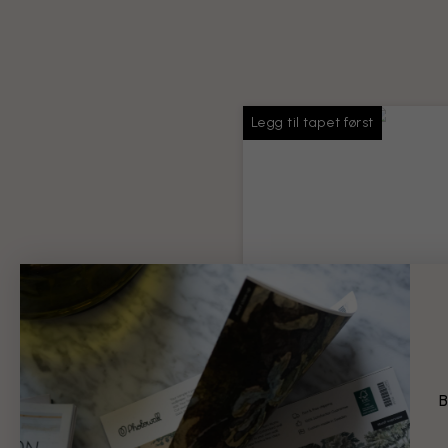
Legg til tapet først
Tapetlim
Nok lim til hele bestillingen
Produktinformasjon
B
99 kr