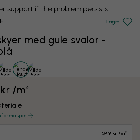
support if the problem persists.
ET
Lagre
skyer med gule svalor -
blå
 kr /m²
teriale
nformasjon
349 kr /m²