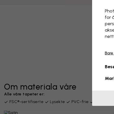
Phot
for 
pers
akse
nett
Bare
Besø
Mar
Om materiala våre
Alle våre tapeter er:
FSC®-sertifiserte
Lysekte
PVC-frie
Levert i 