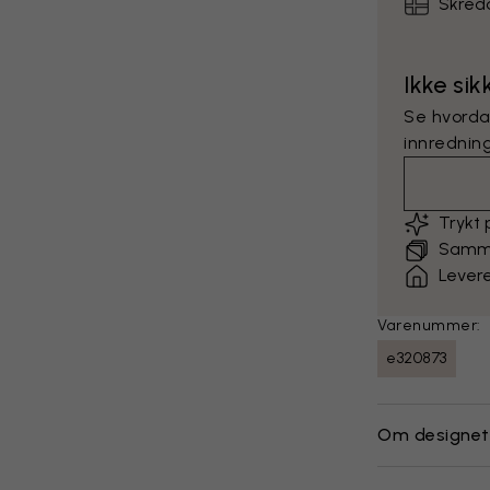
Skredd
Ikke si
Se hvorda
innredning
Trykt
Sammen
Levere
Varenummer:
e320873
Om designet