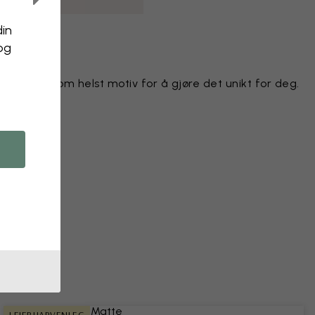
din
 og
e hvilket som helst motiv for å gjøre det unikt for deg.
r
kt
bilde