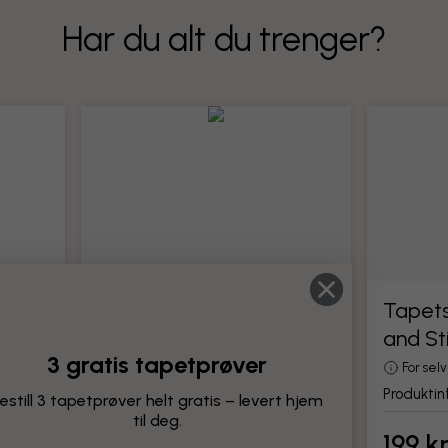
Har du alt du trenger?
Tapetseringsverktøy
Tapets
and St
Alle verktøy for montering av tapet
3 gratis tapetprøver
Produktinformasjon
For sel
Produktin
estill 3 tapetprøver helt gratis – levert hjem
til deg.
199 kr
199 k