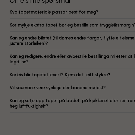
Ofte stilte spørsmål
Kva tapetmateriale passar best for meg?
Kor mykje ekstra tapet bør eg bestille som tryggleiksmargin
Kan eg endre biletet (til dømes endre fargar, flytte eit elemen
justere storleiken)?
Kan eg redigere, endre eller avbestille bestillinga mi etter at 
lagd inn?
Korleis blir tapetet levert? Kjem det i eitt stykke?
Vil saumane vere synlege der banane møtest?
Kan eg setje opp tapet på badet, på kjøkkenet eller i eit r
høg luftfuktigheit?