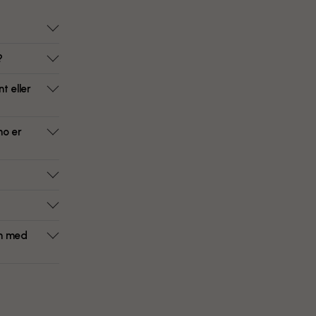
?
t eller
ho er
om med