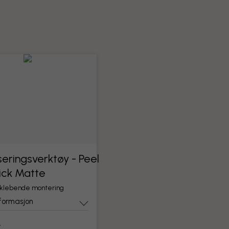
eringsverktøy - Peel
ick Matte
vklebende montering
formasjon
r