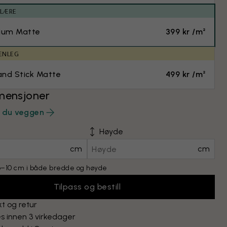
ULÆRE
ium Matte
399 kr /m²
ENLEG
and Stick Matte
499 kr /m²
mensjoner
r du veggen
Høyde
cm
cm
 6–10 cm i både bredde og høyde
Tilpass og bestill
kt og retur
s innen 3 virkedager