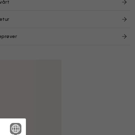
vårt
etur
eprøver