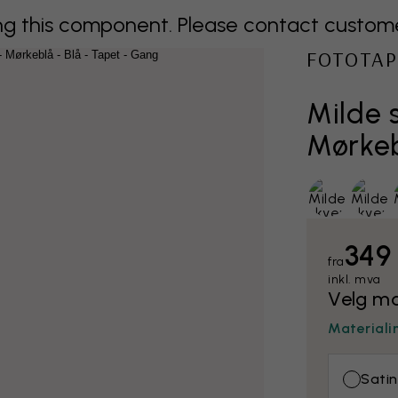
 this component. Please contact customer 
FOTOTAP
Milde 
Mørke
349
fra
inkl. mva
Velg ma
Materiali
Satin