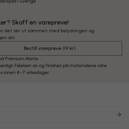
ersydd i Sverige
kker? Skaff en vareprøve!
n det ser ut sammen med belysningen og
en din.
Bestill vareprøve
(
19 kr
)
 på Premium Matte
lign følelsen av og finishen på materialene våre
s innen 4–7 virkedager