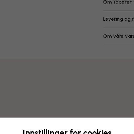
Om tapetet 
Levering og r
Om våre var
Innstillinger for cookies