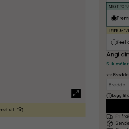
MEST POP
Prem
LEIEBUARV
Peel 
Angi di
Slik måle
Bredde
Legg til
met ditt
Fri fra
Sende