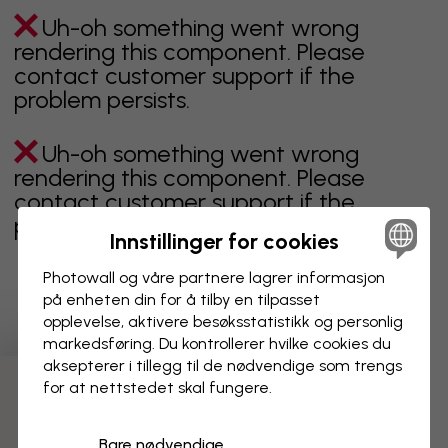
Uh-oh something went wrong
rendering this component. Please
contact customer support if the
problem persists.
Uh-oh something went wrong
rendering this component. Please
contact customer support if the
problem persists.
Innstillinger for cookies
Photowall og våre partnere lagrer informasjon
på enheten din for å tilby en tilpasset
Viser side 1 av 1 sider
opplevelse, aktivere besøks­statistikk og personlig
markedsføring. Du kontrollerer hvilke cookies du
aksepterer i tillegg til de nødvendige som trengs
for at nettstedet skal fungere.
Oppdag fleire kategoriar
Bare nødvendige
beige
svart
svart hvit
blå
brun
grønn
grå