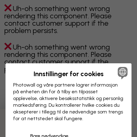
Uh-oh something went wrong
rendering this component. Please
contact customer support if the
problem persists.
Uh-oh something went wrong
rendering this component. Please
contact customer support if the
problem persists.
Innstillinger for cookies
Photowall og våre partnere lagrer informasjon
på enheten din for å tilby en tilpasset
Viser side 1 av 1 sider
opplevelse, aktivere besøks­statistikk og personlig
markedsføring. Du kontrollerer hvilke cookies du
aksepterer i tillegg til de nødvendige som trengs
for at nettstedet skal fungere.
Oppdag fleire kategoriar
Bare nødvendige
beige
svart
svart hvit
blå
brun
grønn
grå