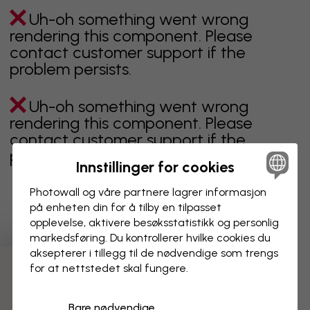
Uh-oh something went wrong
rendering this component. Please
contact customer support if the
problem persists.
Uh-oh something went wrong
rendering this component. Please
contact customer support if the
problem persists.
Innstillinger for cookies
Photowall og våre partnere lagrer informasjon
på enheten din for å tilby en tilpasset
Viser side 1 av 1 sider
opplevelse, aktivere besøks­statistikk og personlig
markedsføring. Du kontrollerer hvilke cookies du
aksepterer i tillegg til de nødvendige som trengs
for at nettstedet skal fungere.
Oppdag fleire kategoriar
Bare nødvendige
beige
svart
svart hvit
blå
brun
grønn
grå