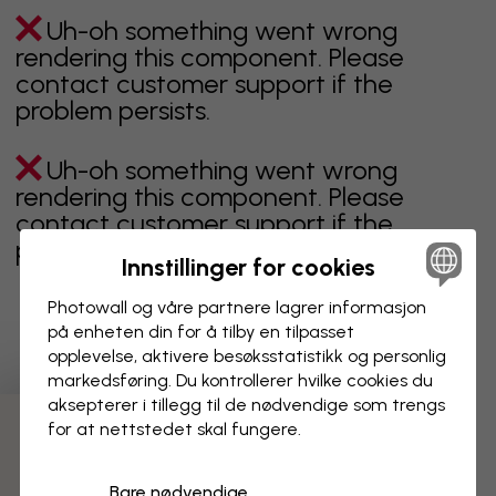
Uh-oh something went wrong
rendering this component. Please
contact customer support if the
problem persists.
Uh-oh something went wrong
rendering this component. Please
contact customer support if the
problem persists.
Innstillinger for cookies
Photowall og våre partnere lagrer informasjon
på enheten din for å tilby en tilpasset
Viser side 1 av 3 sider
opplevelse, aktivere besøks­statistikk og personlig
markedsføring. Du kontrollerer hvilke cookies du
aksepterer i tillegg til de nødvendige som trengs
for at nettstedet skal fungere.
Oppdag fleire kategoriar
Bare nødvendige
beige
svart
svart hvit
blå
brun
grønn
grå