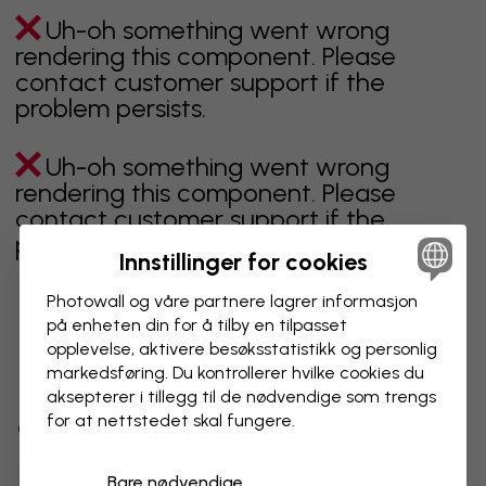
Uh-oh something went wrong
rendering this component. Please
contact customer support if the
problem persists.
Uh-oh something went wrong
rendering this component. Please
contact customer support if the
problem persists.
Innstillinger for cookies
3 gratis tapetprøver
Photowall og våre partnere lagrer informasjon
på enheten din for å tilby en tilpasset
Bestill 3 tapetprøver helt gratis – levert hjem
Viser side 1 av 2 sider
opplevelse, aktivere besøks­statistikk og personlig
til deg.
markedsføring. Du kontrollerer hvilke cookies du
aksepterer i tillegg til de nødvendige som trengs
Email
for at nettstedet skal fungere.
Oppdag fleire kategoriar
Customer type
Bare nødvendige
beige
svart
svart hvit
blå
brun
grønn
grå
For meg