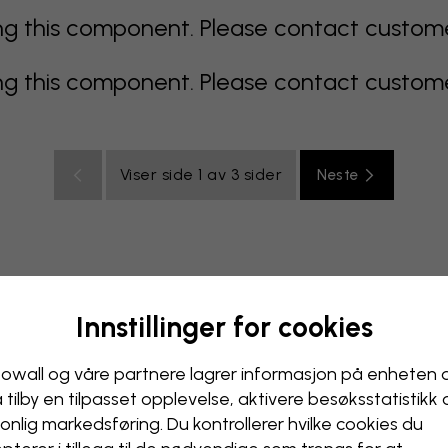
 this component. Please contact customer 
 this component. Please contact customer 
Viser side 1 av 3 sider
Neste
Innstillinger for cookies
lticolor
oransje
rosa
lilla
rød
turkis
hvit
gul
B
ak
owall og våre partnere lagrer informasjon på enheten 
å tilby en tilpasset opplevelse, aktivere besøks­statistikk
onlig markedsføring. Du kontrollerer hvilke cookies du