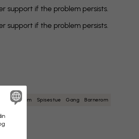
support if the problem persists.
support if the problem persists.
ad
Soverom
Spisestue
Gang
Barnerom
din
 og