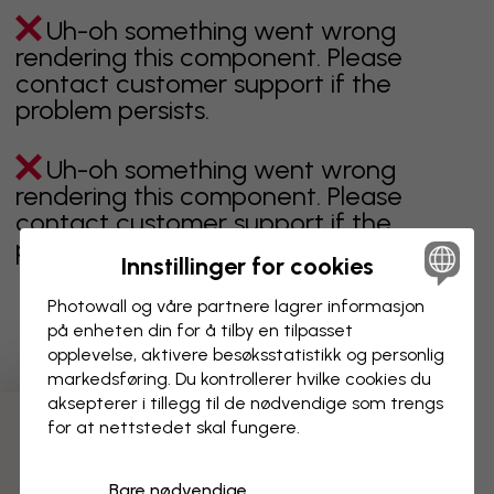
Uh-oh something went wrong
rendering this component. Please
contact customer support if the
problem persists.
Uh-oh something went wrong
rendering this component. Please
contact customer support if the
problem persists.
Innstillinger for cookies
Photowall og våre partnere lagrer informasjon
på enheten din for å tilby en tilpasset
Viser side 1 av 2 sider
opplevelse, aktivere besøks­statistikk og personlig
markedsføring. Du kontrollerer hvilke cookies du
aksepterer i tillegg til de nødvendige som trengs
for at nettstedet skal fungere.
Oppdag fleire kategoriar
Bare nødvendige
beige
svart
svart hvit
blå
brun
grønn
grå