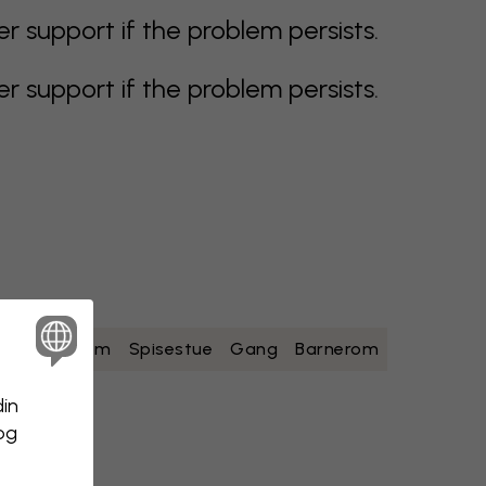
support if the problem persists.
support if the problem persists.
ad
Soverom
Spisestue
Gang
Barnerom
din
 og