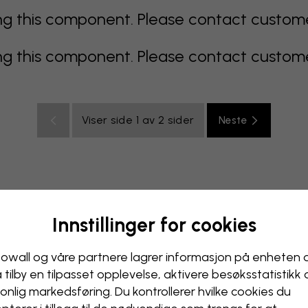
 this component. Please contact customer 
 this component. Please contact customer 
Viser side 1 av 2 sider
Neste
Innstillinger for cookies
lticolor
oransje
rosa
lilla
rød
turkis
hvit
gul
B
ak
owall og våre partnere lagrer informasjon på enheten 
å tilby en tilpasset opplevelse, aktivere besøks­statistikk
onlig markedsføring. Du kontrollerer hvilke cookies du