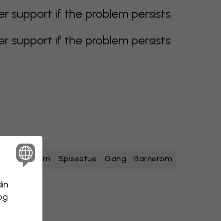
support if the problem persists.
support if the problem persists.
ad
Soverom
Spisestue
Gang
Barnerom
din
 og