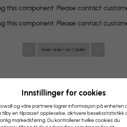
 this component. Please contact customer 
 this component. Please contact customer 
Viser side 1 av 1 sider
Innstillinger for cookies
lticolor
oransje
rosa
lilla
rød
turkis
hvit
gul
B
ak
owall og våre partnere lagrer informasjon på enheten 
å tilby en tilpasset opplevelse, aktivere besøks­statistikk
onlig markedsføring. Du kontrollerer hvilke cookies du