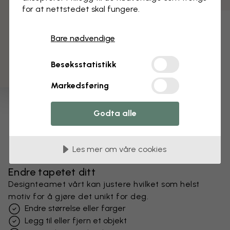
for at nettstedet skal fungere.
3 gratis tapetprøver
Bare nødvendige
Besøksstatistikk
Markedsføring
Godta alle
Les mer om våre cookies
Endre tapetet ditt
Designteamet vårt kan justere hvilket som helst
motiv for å gjøre det unikt for deg.
Endre størrelse eller farger
Legg til eller fjern et objekt