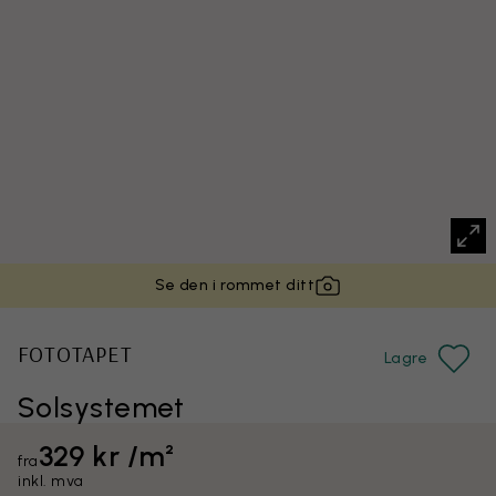
Se den i rommet ditt
FOTOTAPET
Lagre
Solsystemet
329 kr /m²
fra
inkl. mva