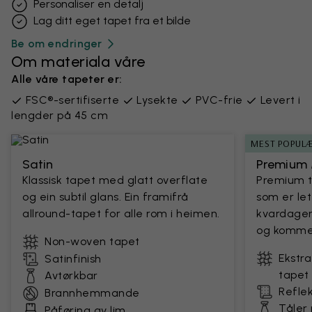
Personaliser en detalj
Lag ditt eget tapet fra et bilde
Be om endringer
Om materiala våre
Alle våre tapeter er:
FSC®-sertifiserte
Lysekte
PVC-frie
Levert i
lengder på 45 cm
MEST POPUL
Satin
Premium 
Klassisk tapet med glatt overflate
Premium t
og ein subtil glans. Ein framifrå
som er let
allround-tapet for alle rom i heimen.
kvardagen.
og kommers
Non-woven tapet
Ekstra
Satinfinish
tapet
Avtørkbar
Reflek
Brannhemmande
Tåler
Påføring av lim