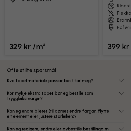
Ripes
Flekk
Bran
Påføri
329 kr /m²
399 kr
Ofte stilte spørsmål
Kva tapetmateriale passar best for meg?
Kor mykje ekstra tapet bør eg bestille som
tryggleiksmargin?
Kan eg endre biletet (til dømes endre fargar, flytte
eit element eller justere storleiken)?
Kan eg redigere, endre eller avbestille bestillinga mi