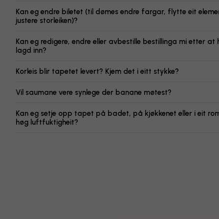
Kan eg endre biletet (til dømes endre fargar, flytte eit elemen
justere storleiken)?
Kan eg redigere, endre eller avbestille bestillinga mi etter at 
lagd inn?
Korleis blir tapetet levert? Kjem det i eitt stykke?
Vil saumane vere synlege der banane møtest?
Kan eg setje opp tapet på badet, på kjøkkenet eller i eit r
høg luftfuktigheit?