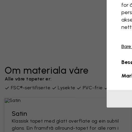
for 
pers
akse
nett
Bare
Besø
Om materiala våre
Mar
Alle våre tapeter er:
FSC®-sertifiserte
Lysekte
PVC-frie
Levert i 
Satin
Klassisk tapet med glatt overflate og ein subtil
glans. Ein framifrå allround-tapet for alle rom i