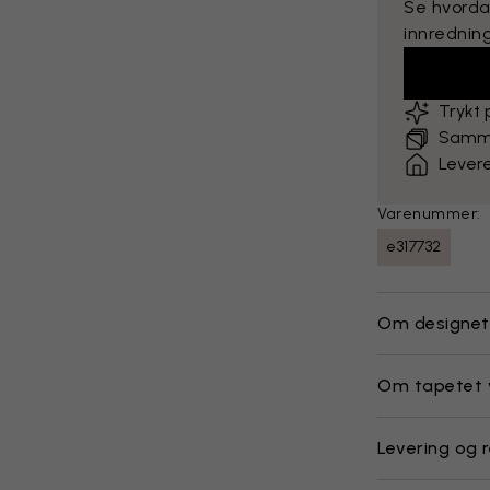
Se hvorda
innredning
Trykt
Sammen
Levere
Varenummer:
e317732
Om designet
Om tapetet 
Levering og r