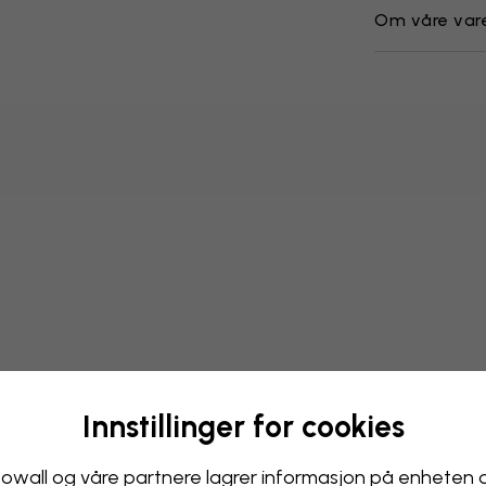
Om våre var
Innstillinger for cookies
Endre tapetet ditt
owall og våre partnere lagrer informasjon på enheten 