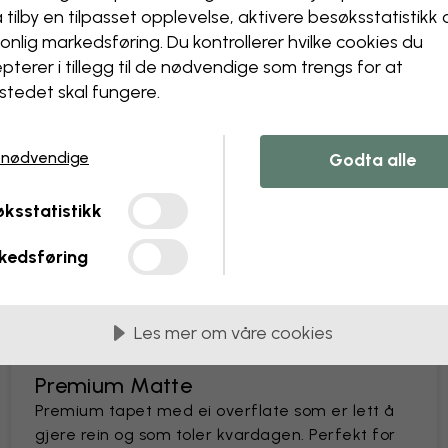
å tilby en tilpasset opplevelse, aktivere besøks­statistikk
Designteamet vårt kan juster
Endre størrelse eller farge
onlig markedsføring. Du kontrollerer hvilke cookies du
Legg til eller fjern et obje
pterer i tillegg til de nødvendige som trengs for at
Personaliser en detalj
stedet skal fungere.
Lag ditt eget tapet fra et 
Be om endringer
 nødvendige
Godta alle
ksstatistikk
kedsføring
lengder på 45 cm
Les mer om våre cookies
MEST POPULÆRE
Premium Matte
Premium tapet med ei overflate som er lett å
gjere rein og som toler kvardagen. Perfekt for