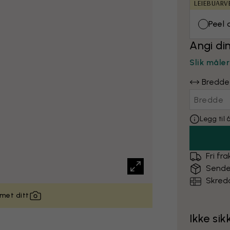
LEIEBUARV
Peel 
Angi di
Slik måle
Bredde
Legg til
Fri fra
Sende
Skredd
met ditt
Ikke si