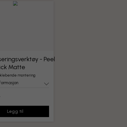
eringsverktøy - Peel
ick Matte
vklebende montering
formasjon
r
Legg til