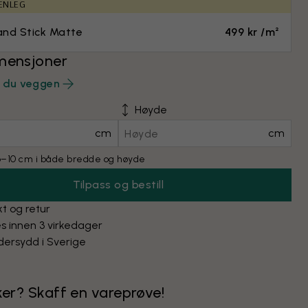
ENLEG
and Stick Matte
499 kr /m²
mensjoner
r du veggen
Høyde
cm
cm
 6–10 cm i både bredde og høyde
Tilpass og bestill
kt og retur
s innen 3 virkedager
ersydd i Sverige
kker? Skaff en vareprøve!