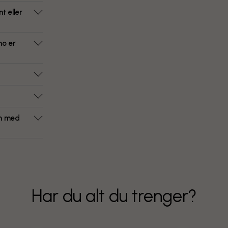
t eller
ho er
om med
Har du alt du trenger?