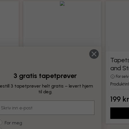
Tapetseringsverktøy
Tapets
and St
Alle verktøy for montering av tapet
3 gratis tapetprøver
Produktinformasjon
For sel
Produktin
estill 3 tapetprøver helt gratis – levert hjem
til deg.
199 kr
199 k
mail
Legg til
ustomer type
For meg