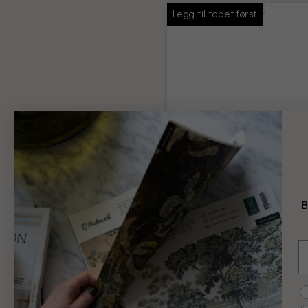
Legg til tapet først
Tapetlim
Nok lim til hele bestillingen
Produktinformasjon
B
99 kr
E
Legg til
C