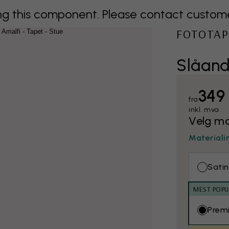
 this component. Please contact customer 
FOTOTAP
Slåand
349
fra
inkl. mva
Velg ma
Materiali
Satin
MEST POP
Prem