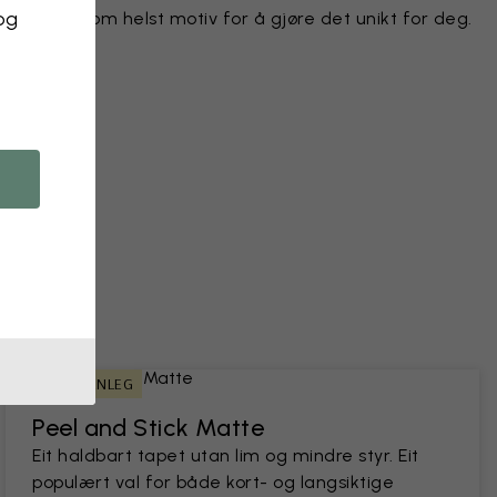
 og
e hvilket som helst motiv for å gjøre det unikt for deg.
r
kt
bilde
LEIEBUARVENLEG
Peel and Stick Matte
Eit haldbart tapet utan lim og mindre styr. Eit
populært val for både kort- og langsiktige