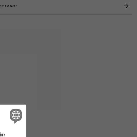
eprøver
din