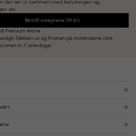
n det ser ut sammen med belysningen og
en din.
Bestill vareprøve
(
19 kr
)
 på Premium Matte
lign følelsen av og finishen på materialene våre
s innen 4–7 virkedager
vårt
etur