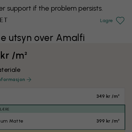
support if the problem persists.
ET
Lagre
e utsyn over Amalfi
 kr /m²
teriale
nformasjon
349 kr /m²
ULÆRE
ium Matte
399 kr /m²