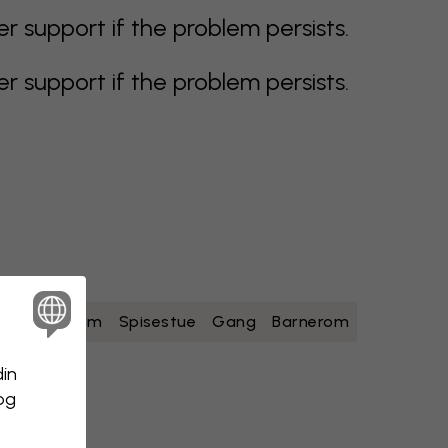
support if the problem persists.
support if the problem persists.
ad
Soverom
Spisestue
Gang
Barnerom
din
 og