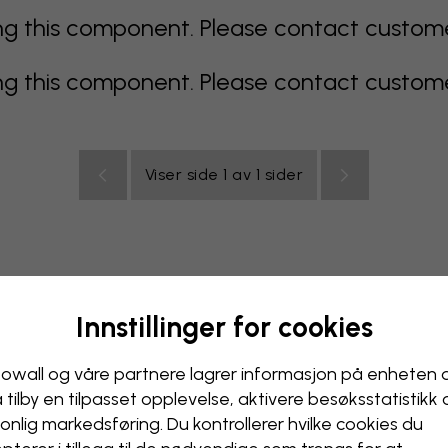
 this component. Please contact customer 
 this component. Please contact customer 
Viser side 1 av 1 sider
Innstillinger for cookies
lticolor
oransje
rosa
lilla
rød
turkis
hvit
gul
B
ak
owall og våre partnere lagrer informasjon på enheten 
å tilby en tilpasset opplevelse, aktivere besøks­statistikk
onlig markedsføring. Du kontrollerer hvilke cookies du