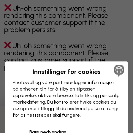
Uh-oh something went wrong
rendering this component. Please
contact customer support if the
problem persists.
Uh-oh something went wrong
rendering this component. Please
contact customer support if the
problem persists.
Innstillinger for cookies
Photowall og våre partnere lagrer informasjon
på enheten din for å tilby en tilpasset
Viser side 1 av 1 sider
opplevelse, aktivere besøks­statistikk og personlig
markedsføring. Du kontrollerer hvilke cookies du
aksepterer i tillegg til de nødvendige som trengs
for at nettstedet skal fungere.
Oppdag fleire kategoriar
Bare nødvendige
beige
svart
svart hvit
blå
brun
grønn
grå