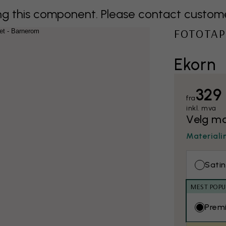
 this component. Please contact customer 
FOTOTAP
Ekorn
329
fra
inkl. mva
Velg ma
Materiali
Satin
MEST POP
Prem