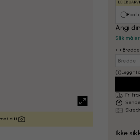
LEIEBUARV
Peel 
Angi di
Slik måle
Bredde
Legg til
Fri fra
Sende
Skredd
met ditt
Ikke si