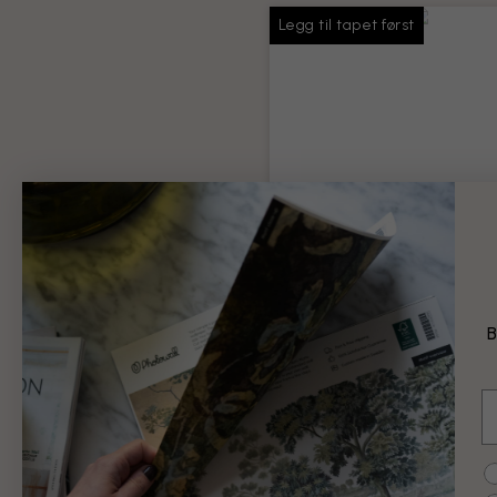
Legg til tapet først
Tapetlim
Nok lim til hele bestillingen
Produktinformasjon
B
99 kr
E
Legg til
C