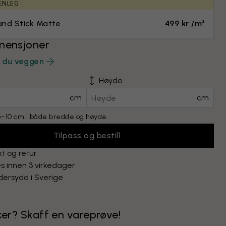
ENLEG
and Stick Matte
499 kr /m²
mensjoner
r du veggen
Høyde
cm
cm
 6–10 cm i både bredde og høyde
Tilpass og bestill
kt og retur
s innen 3 virkedager
ersydd i Sverige
kker? Skaff en vareprøve!