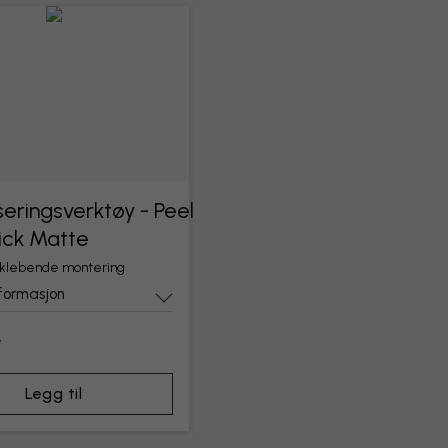
eringsverktøy - Peel
ick Matte
vklebende montering
formasjon
r
Legg til