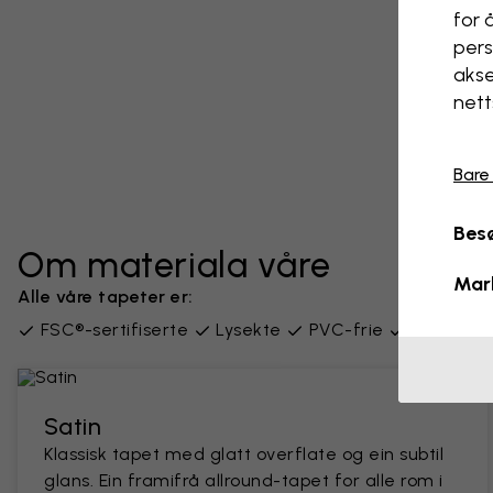
for 
pers
akse
nett
Bare
Besø
Om materiala våre
Mar
Alle våre tapeter er:
FSC®-sertifiserte
Lysekte
PVC-frie
Levert i 
Satin
Klassisk tapet med glatt overflate og ein subtil
glans. Ein framifrå allround-tapet for alle rom i