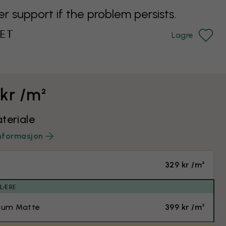
support if the problem persists.
ET
Lagre
 kr /m²
teriale
nformasjon
329 kr /m²
ULÆRE
ium Matte
399 kr /m²