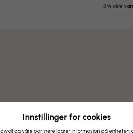
Om våre var
Innstillinger for cookies
Endre tapetet ditt
owall og våre partnere lagrer informasjon på enheten 