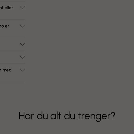
t eller
ho er
om med
Har du alt du trenger?