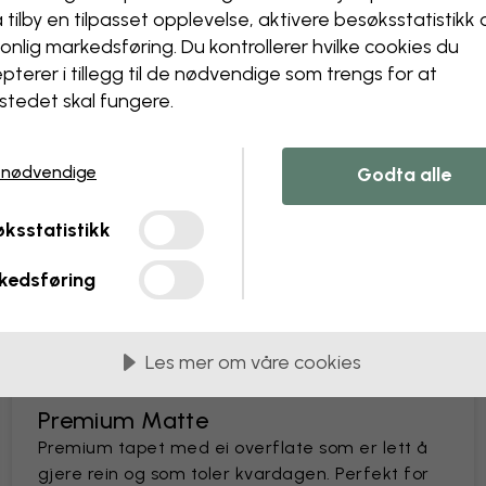
å tilby en tilpasset opplevelse, aktivere besøks­statistikk
Designteamet vårt kan juster
onlig markedsføring. Du kontrollerer hvilke cookies du
Endre størrelse eller farge
Legg til eller fjern et obje
pterer i tillegg til de nødvendige som trengs for at
Personaliser en detalj
stedet skal fungere.
Lag ditt eget tapet fra et 
Be om endringer
 nødvendige
Godta alle
ksstatistikk
kedsføring
lengder på 45 cm
Les mer om våre cookies
MEST POPULÆRE
Premium Matte
Premium tapet med ei overflate som er lett å
gjere rein og som toler kvardagen. Perfekt for