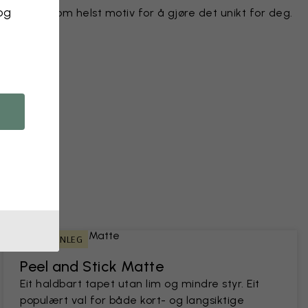
 og
e hvilket som helst motiv for å gjøre det unikt for deg.
r
kt
bilde
LEIEBUARVENLEG
Peel and Stick Matte
Eit haldbart tapet utan lim og mindre styr. Eit
populært val for både kort- og langsiktige