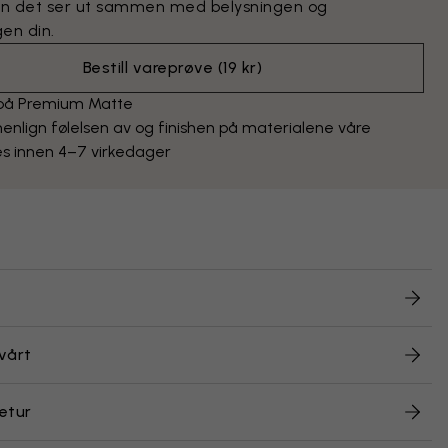
n det ser ut sammen med belysningen og
en din.
Bestill vareprøve
(
19 kr
)
 på Premium Matte
lign følelsen av og finishen på materialene våre
s innen 4–7 virkedager
vårt
etur