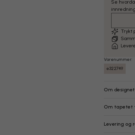
Se hvorda
innredning
Trykt
Sammen
Levere
Varenummer:
e322749
Om designet
Om tapetet 
Levering og r