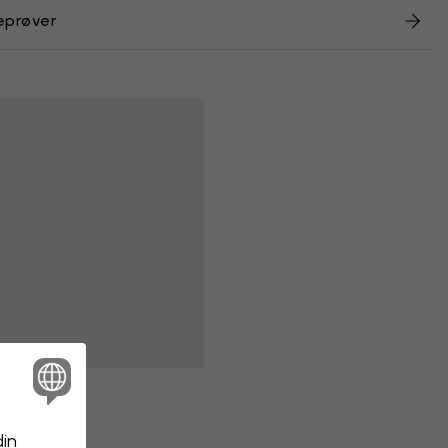
eprøver
din