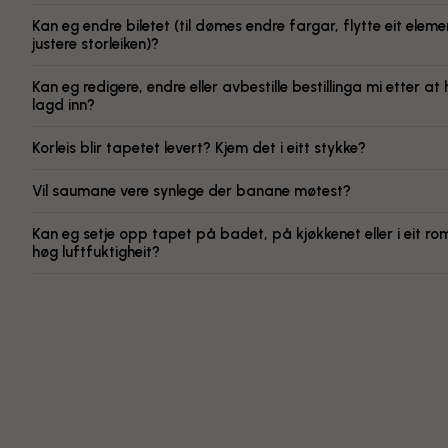
Kan eg endre biletet (til dømes endre fargar, flytte eit elemen
justere storleiken)?
Kan eg redigere, endre eller avbestille bestillinga mi etter at 
lagd inn?
Korleis blir tapetet levert? Kjem det i eitt stykke?
Vil saumane vere synlege der banane møtest?
Kan eg setje opp tapet på badet, på kjøkkenet eller i eit r
høg luftfuktigheit?