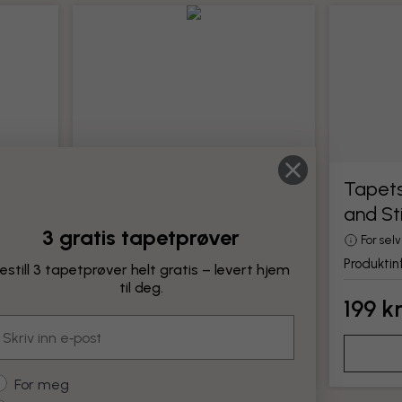
Tapetseringsverktøy
Tapets
and St
Alle verktøy for montering av tapet
3 gratis tapetprøver
Produktinformasjon
For sel
Produktin
estill 3 tapetprøver helt gratis – levert hjem
til deg.
199 kr
199 k
mail
Legg til
ustomer type
For meg