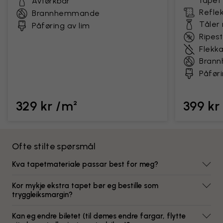
tapet
Avtørkbar
Reflek
Brannhemmande
Tåler
Påføring av lim
Ripes
Flekk
Bran
Påføri
329 kr /m²
399 kr
Ofte stilte spørsmål
Kva tapetmateriale passar best for meg?
Kor mykje ekstra tapet bør eg bestille som
tryggleiksmargin?
Kan eg endre biletet (til dømes endre fargar, flytte