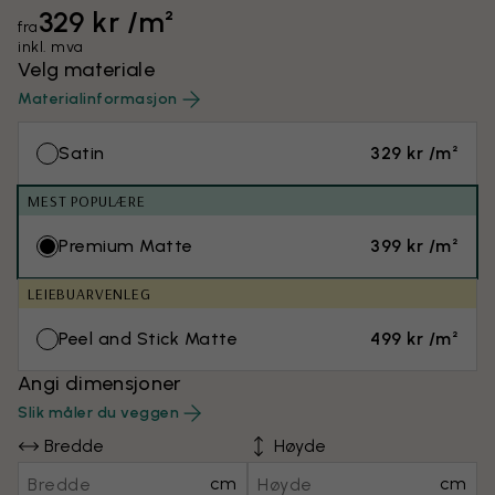
329 kr /m²
fra
inkl. mva
Velg materiale
Materialinformasjon
Satin
329 kr /m²
MEST POPULÆRE
Premium Matte
399 kr /m²
LEIEBUARVENLEG
Peel and Stick Matte
499 kr /m²
Angi dimensjoner
Slik måler du veggen
Bredde
Høyde
cm
cm