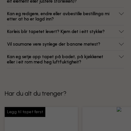
eit element eller justere storleiken)?
Kan eg redigere, endre eller avbestille bestillinga mi
etter at ho er lagd inn?
Korleis blir tapetet levert? Kjem det i eitt stykke?
Vil saumane vere synlege der banane møtest?
Kan eg setje opp tapet på badet, på kjøkkenet
eller i eit rom med høg luftfuktigheit?
Har du alt du trenger?
Legg til tapet først