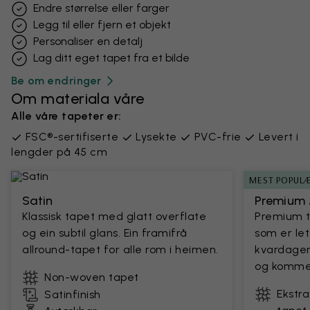
Endre størrelse eller farger
Legg til eller fjern et objekt
Personaliser en detalj
Lag ditt eget tapet fra et bilde
Be om endringer
Om materiala våre
Alle våre tapeter er:
FSC®-sertifiserte
Lysekte
PVC-frie
Levert i
lengder på 45 cm
MEST POPUL
Satin
Premium 
Klassisk tapet med glatt overflate
Premium t
og ein subtil glans. Ein framifrå
som er let
allround-tapet for alle rom i heimen.
kvardagen.
og kommers
Non-woven tapet
Ekstra
Satinfinish