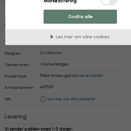
Markedsføring
Legg til i favoritter
Godta alle
Fiskevatn tidleg morgon
Les mer om våre cookies
Om produktene:
GI Collection
Designer:
1-3 arbeidsdager
Sendes innen:
Plakat (finnes også som
lerretsbilde
)
Produkttype:
e337659
Artikkelnummer:
info:
Les mer om våre plakater
Levering
Vi sender pakken innen 1-3 dager: