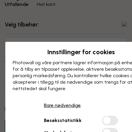
Utfallende
Hvit kant
Velg tilbehør:
Ingen tilbehør
Innstillinger for cookies
Velg størrelse:
Photowall og våre partnere lagrer informasjon på enh
for å tilby en tilpasset opplevelse, aktivere besøks­stati
personlig markedsføring. Du kontrollerer hvilke cookies 
aksepterer i tillegg til de nødvendige som trengs for a
50x70 cm
nettstedet skal fungere.
Bare nødvendige
Pris:
...
Besøksstatistikk
Legg til i handlekurven