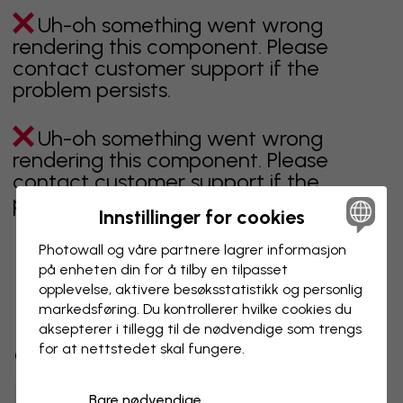
Uh-oh something went wrong
rendering this component. Please
contact customer support if the
problem persists.
Uh-oh something went wrong
rendering this component. Please
contact customer support if the
problem persists.
Innstillinger for cookies
Photowall og våre partnere lagrer informasjon
på enheten din for å tilby en tilpasset
Viser side 1 av 1 sider
opplevelse, aktivere besøks­statistikk og personlig
markedsføring. Du kontrollerer hvilke cookies du
aksepterer i tillegg til de nødvendige som trengs
for at nettstedet skal fungere.
Oppdag fleire kategoriar
Bare nødvendige
beige
svart
svart hvit
blå
brun
grønn
grå