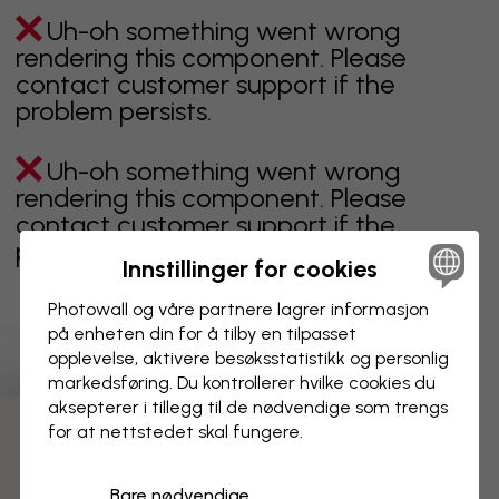
Uh-oh something went wrong
rendering this component. Please
contact customer support if the
problem persists.
Uh-oh something went wrong
rendering this component. Please
contact customer support if the
problem persists.
Innstillinger for cookies
Photowall og våre partnere lagrer informasjon
på enheten din for å tilby en tilpasset
Viser side 1 av 1 sider
opplevelse, aktivere besøks­statistikk og personlig
markedsføring. Du kontrollerer hvilke cookies du
aksepterer i tillegg til de nødvendige som trengs
for at nettstedet skal fungere.
Oppdag fleire kategoriar
Bare nødvendige
beige
svart
svart hvit
blå
brun
grønn
grå