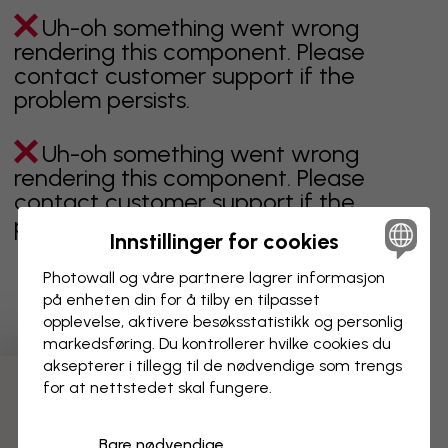
Uh-oh something went wrong
rendering this component. Please
contact customer support if the
problem persists.
Uh-oh something went wrong
rendering this component. Please
contact customer support if the
problem persists.
Innstillinger for cookies
Photowall og våre partnere lagrer informasjon
på enheten din for å tilby en tilpasset
Viser side 1 av 4 sider
opplevelse, aktivere besøks­statistikk og personlig
markedsføring. Du kontrollerer hvilke cookies du
aksepterer i tillegg til de nødvendige som trengs
for at nettstedet skal fungere.
Oppdag fleire kategoriar
Bare nødvendige
beige
svart
svart hvit
blå
brun
grønn
grå