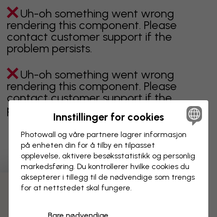
Uh-oh something went wrong
rendering this component. Please
contact customer support if the
problem persists.
Uh-oh something went wrong
rendering this component. Please
contact customer support if the
problem persists.
Innstillinger for cookies
Photowall og våre partnere lagrer informasjon
på enheten din for å tilby en tilpasset
Viser side 1 av 4 sider
opplevelse, aktivere besøks­statistikk og personlig
markedsføring. Du kontrollerer hvilke cookies du
aksepterer i tillegg til de nødvendige som trengs
for at nettstedet skal fungere.
Oppdag fleire kategoriar
Bare nødvendige
beige
svart
svart hvit
blå
brun
grønn
grå