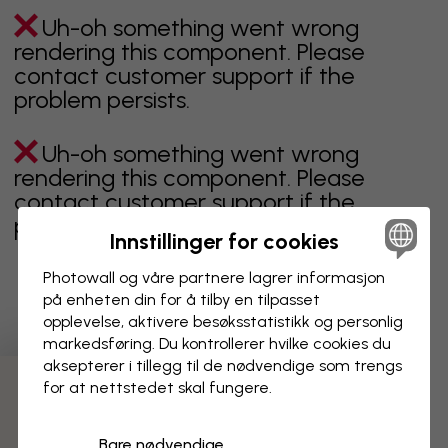
Uh-oh something went wrong
rendering this component. Please
contact customer support if the
problem persists.
Uh-oh something went wrong
rendering this component. Please
contact customer support if the
problem persists.
Innstillinger for cookies
Photowall og våre partnere lagrer informasjon
på enheten din for å tilby en tilpasset
Viser side 1 av 8 sider
opplevelse, aktivere besøks­statistikk og personlig
markedsføring. Du kontrollerer hvilke cookies du
aksepterer i tillegg til de nødvendige som trengs
for at nettstedet skal fungere.
Oppdag fleire kategoriar
Bare nødvendige
beige
svart
svart hvit
blå
brun
grønn
grå