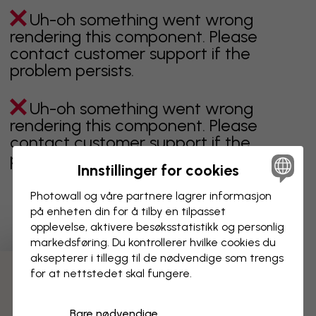
Uh-oh something went wrong
rendering this component. Please
contact customer support if the
problem persists.
Uh-oh something went wrong
rendering this component. Please
contact customer support if the
problem persists.
Innstillinger for cookies
Photowall og våre partnere lagrer informasjon
på enheten din for å tilby en tilpasset
Viser side 1 av 1 sider
opplevelse, aktivere besøks­statistikk og personlig
markedsføring. Du kontrollerer hvilke cookies du
aksepterer i tillegg til de nødvendige som trengs
for at nettstedet skal fungere.
Oppdag fleire kategoriar
Bare nødvendige
beige
svart
svart hvit
blå
brun
grønn
grå