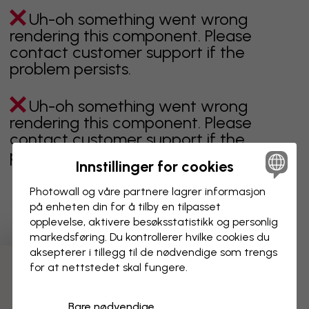
Uh-oh something went wrong
rendering this component. Please
contact customer support if the
problem persists.
Uh-oh something went wrong
rendering this component. Please
contact customer support if the
problem persists.
Innstillinger for cookies
Photowall og våre partnere lagrer informasjon
på enheten din for å tilby en tilpasset
Viser side 1 av 15 sider
opplevelse, aktivere besøks­statistikk og personlig
markedsføring. Du kontrollerer hvilke cookies du
aksepterer i tillegg til de nødvendige som trengs
for at nettstedet skal fungere.
Oppdag fleire kategoriar
Bare nødvendige
beige
svart
svart hvit
blå
brun
grønn
grå