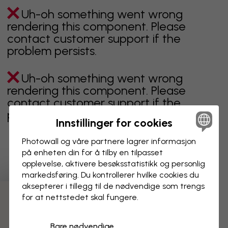
Uh-oh something went wrong
rendering this component. Please
contact customer support if the
problem persists.
Uh-oh something went wrong
rendering this component. Please
contact customer support if the
problem persists.
Innstillinger for cookies
Photowall og våre partnere lagrer informasjon
på enheten din for å tilby en tilpasset
Viser side 1 av 9 sider
opplevelse, aktivere besøks­statistikk og personlig
markedsføring. Du kontrollerer hvilke cookies du
aksepterer i tillegg til de nødvendige som trengs
for at nettstedet skal fungere.
Oppdag fleire kategoriar
Bare nødvendige
beige
svart
svart hvit
blå
brun
grønn
grå