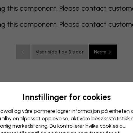
 this component. Please contact customer 
 this component. Please contact customer 
Viser side 1 av 3 sider
Neste
Innstillinger for cookies
lticolor
oransje
rosa
lilla
rød
turkis
hvit
gul
B
ak
owall og våre partnere lagrer informasjon på enheten 
å tilby en tilpasset opplevelse, aktivere besøks­statistikk
onlig markedsføring. Du kontrollerer hvilke cookies du