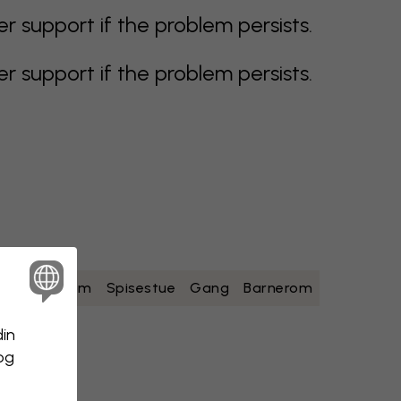
support if the problem persists.
support if the problem persists.
ad
Soverom
Spisestue
Gang
Barnerom
din
 og