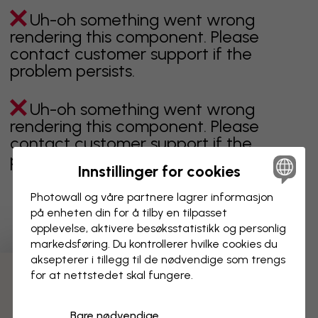
Uh-oh something went wrong
rendering this component. Please
contact customer support if the
problem persists.
Uh-oh something went wrong
rendering this component. Please
contact customer support if the
problem persists.
Innstillinger for cookies
Photowall og våre partnere lagrer informasjon
på enheten din for å tilby en tilpasset
Viser side 1 av 1 sider
opplevelse, aktivere besøks­statistikk og personlig
markedsføring. Du kontrollerer hvilke cookies du
aksepterer i tillegg til de nødvendige som trengs
for at nettstedet skal fungere.
Oppdag fleire kategoriar
Bare nødvendige
beige
svart
svart hvit
blå
brun
grønn
grå