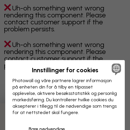
Uh-oh something went wrong
rendering this component. Please
contact customer support if the
problem persists.
Uh-oh something went wrong
rendering this component. Please
contact customer support if the
problem persists.
Innstillinger for cookies
Photowall og våre partnere lagrer informasjon
på enheten din for å tilby en tilpasset
Viser side 1 av 1 sider
opplevelse, aktivere besøks­statistikk og personlig
markedsføring. Du kontrollerer hvilke cookies du
aksepterer i tillegg til de nødvendige som trengs
for at nettstedet skal fungere.
Oppdag fleire kategoriar
Bare nødvendige
beige
svart
svart hvit
blå
brun
grønn
grå