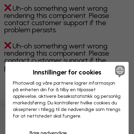
Uh-oh something went wrong
rendering this component. Please
contact customer support if the
problem persists.
Uh-oh something went wrong
rendering this component. Please
contact customer support if the
problem persists.
Innstillinger for cookies
Photowall og våre partnere lagrer informasjon
på enheten din for å tilby en tilpasset
Viser side 1 av 2 sider
opplevelse, aktivere besøks­statistikk og personlig
markedsføring. Du kontrollerer hvilke cookies du
aksepterer i tillegg til de nødvendige som trengs
for at nettstedet skal fungere.
Oppdag fleire kategoriar
Bare nødvendige
beige
svart
svart hvit
blå
brun
grønn
grå