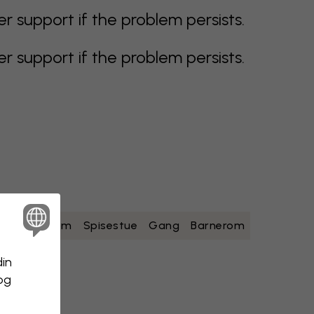
support if the problem persists.
support if the problem persists.
ad
Soverom
Spisestue
Gang
Barnerom
din
 og