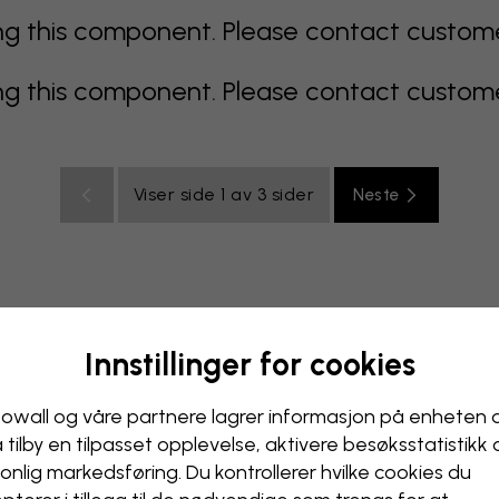
 this component. Please contact customer 
 this component. Please contact customer 
Viser side 1 av 3 sider
Neste
Innstillinger for cookies
lticolor
oransje
rosa
lilla
rød
turkis
hvit
gul
B
ak
owall og våre partnere lagrer informasjon på enheten 
å tilby en tilpasset opplevelse, aktivere besøks­statistikk
onlig markedsføring. Du kontrollerer hvilke cookies du