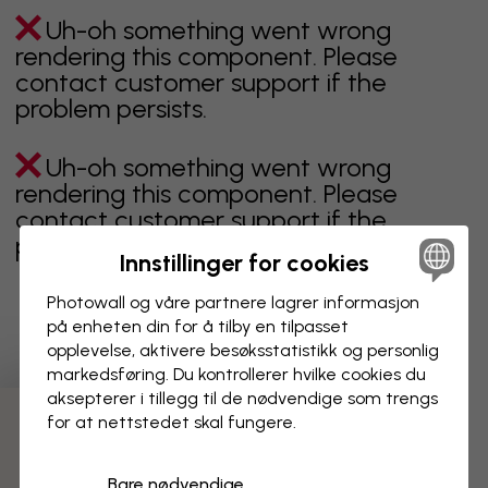
Uh-oh something went wrong
rendering this component. Please
contact customer support if the
problem persists.
Uh-oh something went wrong
rendering this component. Please
contact customer support if the
problem persists.
Innstillinger for cookies
Photowall og våre partnere lagrer informasjon
på enheten din for å tilby en tilpasset
Viser side 1 av 1 sider
opplevelse, aktivere besøks­statistikk og personlig
markedsføring. Du kontrollerer hvilke cookies du
aksepterer i tillegg til de nødvendige som trengs
for at nettstedet skal fungere.
Oppdag fleire kategoriar
Bare nødvendige
beige
svart
svart hvit
blå
brun
grønn
grå