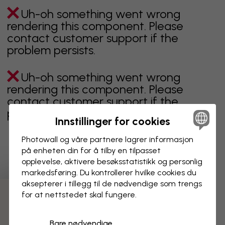
Uh-oh something went wrong
rendering this component. Please
contact customer support if the
problem persists.
Uh-oh something went wrong
rendering this component. Please
contact customer support if the
problem persists.
Innstillinger for cookies
Photowall og våre partnere lagrer informasjon
på enheten din for å tilby en tilpasset
Viser side 1 av 1 sider
opplevelse, aktivere besøks­statistikk og personlig
markedsføring. Du kontrollerer hvilke cookies du
aksepterer i tillegg til de nødvendige som trengs
for at nettstedet skal fungere.
Oppdag fleire kategoriar
Bare nødvendige
beige
svart
svart hvit
blå
brun
grønn
grå