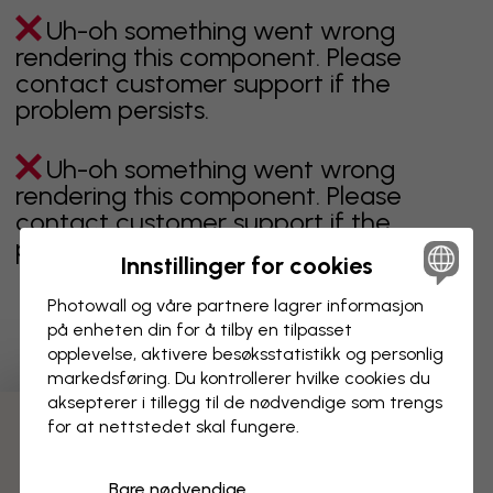
Uh-oh something went wrong
rendering this component. Please
contact customer support if the
problem persists.
Uh-oh something went wrong
rendering this component. Please
contact customer support if the
problem persists.
Innstillinger for cookies
Photowall og våre partnere lagrer informasjon
på enheten din for å tilby en tilpasset
Viser side 1 av 2 sider
opplevelse, aktivere besøks­statistikk og personlig
markedsføring. Du kontrollerer hvilke cookies du
aksepterer i tillegg til de nødvendige som trengs
for at nettstedet skal fungere.
Oppdag fleire kategoriar
Bare nødvendige
beige
svart
svart hvit
blå
brun
grønn
grå